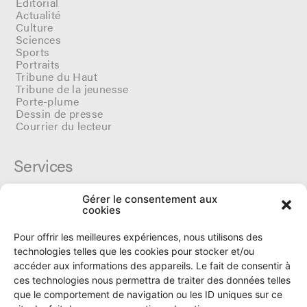
Editorial
Actualité
Culture
Sciences
Sports
Portraits
Tribune du Haut
Tribune de la jeunesse
Porte-plume
Dessin de presse
Courrier du lecteur
Services
Gérer le consentement aux
Cercle du Ô
cookies
Donateurs
Archives
Pour offrir les meilleures expériences, nous utilisons des
Tarifs et dates de parutions
technologies telles que les cookies pour stocker et/ou
Politique de cookies
accéder aux informations des appareils. Le fait de consentir à
Politique de confidentialité
ces technologies nous permettra de traiter des données telles
que le comportement de navigation ou les ID uniques sur ce