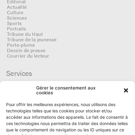
Editorial
Actualité
Culture
Sciences
Sports
Portraits
Tribune du Haut
Tribune de la jeunesse
Porte-plume
Dessin de presse
Courrier du lecteur
Services
Gérer le consentement aux
Cercle du Ô
cookies
Donateurs
Archives
Pour offrir les meilleures expériences, nous utilisons des
Tarifs et dates de parutions
technologies telles que les cookies pour stocker et/ou
Politique de cookies
accéder aux informations des appareils. Le fait de consentir à
Politique de confidentialité
ces technologies nous permettra de traiter des données telles
que le comportement de navigation ou les ID uniques sur ce