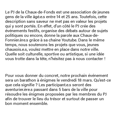
Le PJ de la Chaux-de-Fonds est une association de jeunes
gens de la ville âgé.e.s entre 14 et 25 ans. Toutefois, cette
description sans saveur ne met pas en valeur les projets
qui y sont portés. En effet, d’un côté le PJ crée des
événements festifs, organise des débats autour de sujets
politiques ou encore, donne la parole aux Chaux-de-
Fonnier.ère.s grâce à sa chaine Youtube. Dans le même
temps, nous soutenons les projets que vous, jeunes
chauxois.e.s, voulez mettre en place dans notre ville.
Quelle soit culturelle, sportive ou artistique, si une idée
vous trotte dans la tête, n’hésitez pas à nous contacter !
Pour vous donner du concret, notre prochain événement
sera un barathon à énigmes le vendredi 18 mars. Qu’est-ce
que cela signifie ? Les participant.e.s seront des
aventurier.ère.s passant dans 5 bars de la ville pour
résoudre les énigmes proposées par les membres du PJ
afin de trouver le lieu du trésor et surtout de passer un
bon moment ensemble.