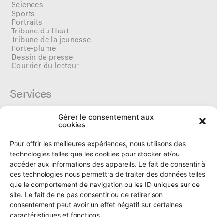
Sciences
Sports
Portraits
Tribune du Haut
Tribune de la jeunesse
Porte-plume
Dessin de presse
Courrier du lecteur
Services
Gérer le consentement aux
Cercle du Ô
cookies
Donateurs
Archives
Pour offrir les meilleures expériences, nous utilisons des
Tarifs et dates de parutions
technologies telles que les cookies pour stocker et/ou
Politique de cookies
accéder aux informations des appareils. Le fait de consentir à
Politique de confidentialité
ces technologies nous permettra de traiter des données telles
que le comportement de navigation ou les ID uniques sur ce
site. Le fait de ne pas consentir ou de retirer son
Le Ô
consentement peut avoir un effet négatif sur certaines
caractéristiques et fonctions.