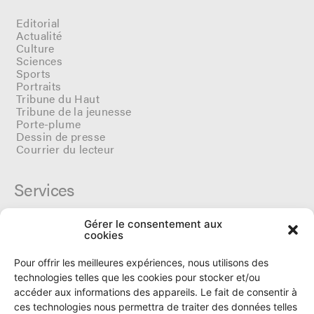
Editorial
Actualité
Culture
Sciences
Sports
Portraits
Tribune du Haut
Tribune de la jeunesse
Porte-plume
Dessin de presse
Courrier du lecteur
Services
Gérer le consentement aux
Cercle du Ô
cookies
Donateurs
Archives
Pour offrir les meilleures expériences, nous utilisons des
Tarifs et dates de parutions
technologies telles que les cookies pour stocker et/ou
Politique de cookies
accéder aux informations des appareils. Le fait de consentir à
Politique de confidentialité
ces technologies nous permettra de traiter des données telles