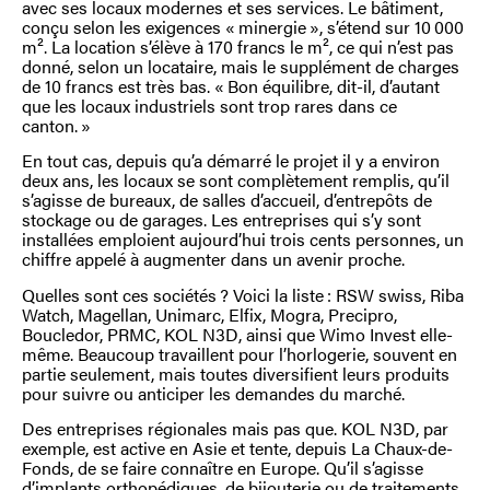
avec ses locaux modernes et ses services. Le bâtiment,
conçu selon les exigences « minergie », s’étend sur 10 000
m². La location s’élève à 170 francs le m², ce qui n’est pas
donné, selon un locataire, mais le supplément de charges
de 10 francs est très bas. « Bon équilibre, dit-il, d’autant
que les locaux industriels sont trop rares dans ce
canton. »
En tout cas, depuis qu’a démarré le projet il y a environ
deux ans, les locaux se sont complètement remplis, qu’il
s’agisse de bureaux, de salles d’accueil, d’entrepôts de
stockage ou de garages. Les entreprises qui s’y sont
installées emploient aujourd’hui trois cents personnes, un
chiffre appelé à augmenter dans un avenir proche.
Quelles sont ces sociétés ? Voici la liste : RSW swiss, Riba
Watch, Magellan, Unimarc, Elfix, Mogra, Precipro,
Boucledor, PRMC, KOL N3D, ainsi que Wimo Invest elle-
même. Beaucoup travaillent pour l’horlogerie, souvent en
partie seulement, mais toutes diversifient leurs produits
pour suivre ou anticiper les demandes du marché.
Des entreprises régionales mais pas que. KOL N3D, par
exemple, est active en Asie et tente, depuis La Chaux-de-
Fonds, de se faire connaître en Europe. Qu’il s’agisse
d’implants orthopédiques, de bijouterie ou de traitements