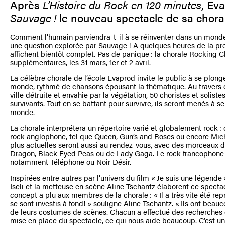
Après
L’Histoire du Rock en 120 minutes
, Ev
Sauvage !
le nouveau spectacle de sa chora
Comment l’humain parviendra-t-il à se réinventer dans un monde
une question explorée par Sauvage ! A quelques heures de la prem
affichent bientôt complet. Pas de panique : la chorale Rocking Ch
supplémentaires, les 31 mars, 1er et 2 avril.
La célèbre chorale de l’école Evaprod invite le public à se plong
monde, rythmé de chansons épousant la thématique. Au travers 
ville détruite et envahie par la végétation, 50 choristes et solist
survivants. Tout en se battant pour survivre, ils seront menés à 
monde.
La chorale interprétera un répertoire varié et globalement rock :
rock anglophone, tel que Queen, Gun’s and Roses ou encore Mic
plus actuelles seront aussi au rendez-vous, avec des morceaux
Dragon, Black Eyed Peas ou de Lady Gaga. Le rock francophone 
notamment Téléphone ou Noir Désir.
Inspirées entre autres par l’univers du film « Je suis une légende »
Iseli et la metteuse en scène Aline Tschantz élaborent ce specta
concept a plu aux membres de la chorale : « Il a très vite été re
se sont investis à fond! » souligne Aline Tschantz. « Ils ont bea
de leurs costumes de scènes. Chacun a effectué des recherches 
mise en place du spectacle, ce qui nous aide beaucoup. C’est un v