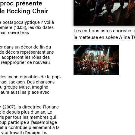
aprod présente
le Rocking Chair
 postapocalyptique ? Voilà
ière (10.03), les dix dates
Les enthousiastes choristes 
air ouvre trois
la metteuse en scène Alina Ts
er dans un décor de fin du
de décors représentant une
es adopteront les rôles des
se réapproprier ce nouveau
 des incontournables de la pop-
hael Jackson. Des chansons
 du groupe Muse, Imagine
aura aussi sa place avec
 (2007), la directrice Floriane
cle depuis plus d’un an. Le
pris par tous les membres qui
ucoup participé à l’assemblage
et a contribué pleinement à la
rai travail d’équipe ! ».