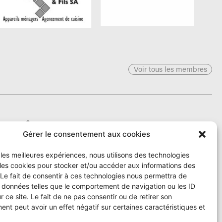
Voir tous les membres
Le Ô
Gérer le consentement aux cookies
r les meilleures expériences, nous utilisons des technologies
Rue Numa-Droz 150
2300 La Chaux-de-Fonds
 les cookies pour stocker et/ou accéder aux informations des
T. 032 913 90 00
 Le fait de consentir à ces technologies nous permettra de
info@le-O.ch
s données telles que le comportement de navigation ou les ID
r ce site. Le fait de ne pas consentir ou de retirer son
nt peut avoir un effet négatif sur certaines caractéristiques et