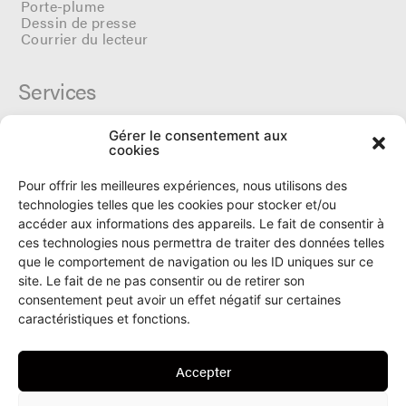
Porte-plume
Dessin de presse
Courrier du lecteur
Services
Gérer le consentement aux
Cercle du Ô
cookies
Donateurs
Archives
Pour offrir les meilleures expériences, nous utilisons des
Tarifs et dates de parutions
technologies telles que les cookies pour stocker et/ou
Politique de cookies
accéder aux informations des appareils. Le fait de consentir à
Politique de confidentialité
ces technologies nous permettra de traiter des données telles
que le comportement de navigation ou les ID uniques sur ce
site. Le fait de ne pas consentir ou de retirer son
Le Ô
consentement peut avoir un effet négatif sur certaines
caractéristiques et fonctions.
Rue Numa-Droz 150
2300 La Chaux-de-Fonds
Accepter
T. 032 913 90 00
info@le-O.ch