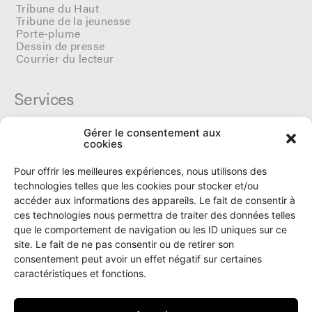
Tribune du Haut
Tribune de la jeunesse
Porte-plume
Dessin de presse
Courrier du lecteur
Services
Gérer le consentement aux
Cercle du Ô
cookies
Donateurs
Archives
Pour offrir les meilleures expériences, nous utilisons des
Tarifs et dates de parutions
technologies telles que les cookies pour stocker et/ou
Politique de cookies
accéder aux informations des appareils. Le fait de consentir à
Politique de confidentialité
ces technologies nous permettra de traiter des données telles
que le comportement de navigation ou les ID uniques sur ce
site. Le fait de ne pas consentir ou de retirer son
Le Ô
consentement peut avoir un effet négatif sur certaines
caractéristiques et fonctions.
Rue Numa-Droz 150
2300 La Chaux-de-Fonds