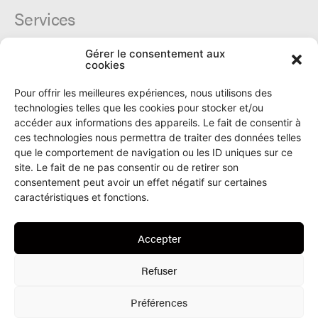
Services
Gérer le consentement aux
Cercle du Ô
cookies
Donateurs
Archives
Pour offrir les meilleures expériences, nous utilisons des
Tarifs et dates de parutions
technologies telles que les cookies pour stocker et/ou
Politique de cookies
accéder aux informations des appareils. Le fait de consentir à
Politique de confidentialité
ces technologies nous permettra de traiter des données telles
que le comportement de navigation ou les ID uniques sur ce
site. Le fait de ne pas consentir ou de retirer son
Le Ô
consentement peut avoir un effet négatif sur certaines
caractéristiques et fonctions.
Rue Numa-Droz 150
2300 La Chaux-de-Fonds
Accepter
T. 032 913 90 00
info@le-O.ch
Refuser
Préférences