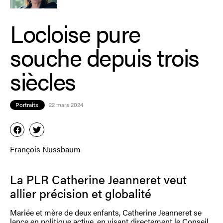
Locloise pure
souche depuis trois
siècles
Portraits
22 mars 2024
François Nussbaum
La PLR Catherine Jeanneret veut
allier précision et globalité
Mariée et mère de deux enfants, Catherine Jeanneret se
lance en politique active, en visant directement le Conseil