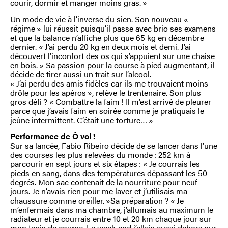
courir, dormir et manger moins gras. »
Un mode de vie à l’inverse du sien. Son nouveau «
régime » lui réussit puisqu’il passe avec brio ses examens
et que la balance n’affiche plus que 65 kg en décembre
dernier. « J’ai perdu 20 kg en deux mois et demi. J’ai
découvert l’inconfort des os qui s’appuient sur une chaise
en bois. » Sa passion pour la course à pied augmentant, il
décide de tirer aussi un trait sur l’alcool.
« J’ai perdu des amis fidèles car ils me trouvaient moins
drôle pour les apéros », relève le trentenaire. Son plus
gros défi ? « Combattre la faim ! Il m’est arrivé de pleurer
parce que j’avais faim en soirée comme je pratiquais le
jeûne intermittent. C’était une torture… »
Performance de Ô vol !
Sur sa lancée, Fabio Ribeiro décide de se lancer dans l’une
des courses les plus relevées du monde : 252 km à
parcourir en sept jours et six étapes : « Je courrais les
pieds en sang, dans des températures dépassant les 50
degrés. Mon sac contenait de la nourriture pour neuf
jours. Je n’avais rien pour me laver et j’utilisais ma
chaussure comme oreiller. »Sa préparation ? « Je
m’enfermais dans ma chambre, j’allumais au maximum le
radiateur et je courrais entre 10 et 20 km chaque jour sur
mon tapis de course. Le week-end j’allais aussi dehors sur