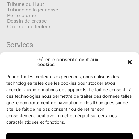
Tribune du Haut
Tribune de la jeunesse
Porte-plume
Dessin de presse
Courrier du lecteur
Services
Gérer le consentement aux
Cercle du Ô
cookies
Donateurs
Archives
Pour offrir les meilleures expériences, nous utilisons des
Tarifs et dates de parutions
technologies telles que les cookies pour stocker et/ou
Politique de cookies
accéder aux informations des appareils. Le fait de consentir à
Politique de confidentialité
ces technologies nous permettra de traiter des données telles
que le comportement de navigation ou les ID uniques sur ce
site. Le fait de ne pas consentir ou de retirer son
Le Ô
consentement peut avoir un effet négatif sur certaines
caractéristiques et fonctions.
Rue Numa-Droz 150
2300 La Chaux-de-Fonds