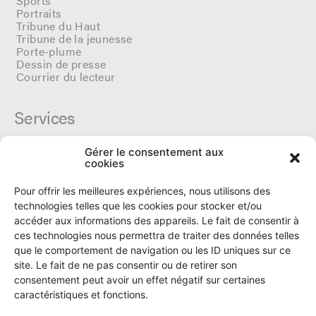
Sports
Portraits
Tribune du Haut
Tribune de la jeunesse
Porte-plume
Dessin de presse
Courrier du lecteur
Services
Gérer le consentement aux
Cercle du Ô
cookies
Donateurs
Archives
Pour offrir les meilleures expériences, nous utilisons des
Tarifs et dates de parutions
technologies telles que les cookies pour stocker et/ou
Politique de cookies
accéder aux informations des appareils. Le fait de consentir à
Politique de confidentialité
ces technologies nous permettra de traiter des données telles
que le comportement de navigation ou les ID uniques sur ce
site. Le fait de ne pas consentir ou de retirer son
Le Ô
consentement peut avoir un effet négatif sur certaines
caractéristiques et fonctions.
Rue Numa-Droz 150