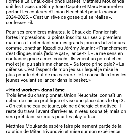
Formé à La Chaux-de-Fonds Basket, Matthieu Moukanda
suit les traces de Silmy Joao Caputo et Marc Hammel en
portant les couleurs d’Union Neuchâtel pour la saison
2024-2025. « C’est un rêve de gosse qui se réalise »,
confesse-t-il.
Pour ses premières minutes, le Chaux-de-Fonnier fait
fortes impressions : 3 points inscrits sur ses 3 premiers
matches et défendant sur des grands joueurs helvétiques
comme Jonathan Kazadi ou Jérémy Jaunin : « Franchement
c’est dingue, mais j’adore ça ! », lance-t-il. « Je me sens en
confiance grâce à mes coachs. Ils voient un potentiel en
moi et j’ai pu saisir ma chance. » Sa force principale ? « La
défense. C’est l’aspect de mon jeu sur lequel je mise le
plus pour le début de ma carrière. Je le conseille à tous les
jeunes voulant se lancer dans le basket. »
« Hard worker » dans l’âme
Troisième du championnat, Union Neuchâtel connaît un
début de saison prolifique et vise une place dans le top 3 :
« On est une équipe jeune, pleine d’énergie et motivée. Il
reste du travail avant d’arriver au niveau souhaité, mais on
sera prêt dans six mois pour les play-offs. »
Matthieu Moukanda espère faire pleinement partie de la
rotation de Mitar Trivunovic et mise sur son expérience