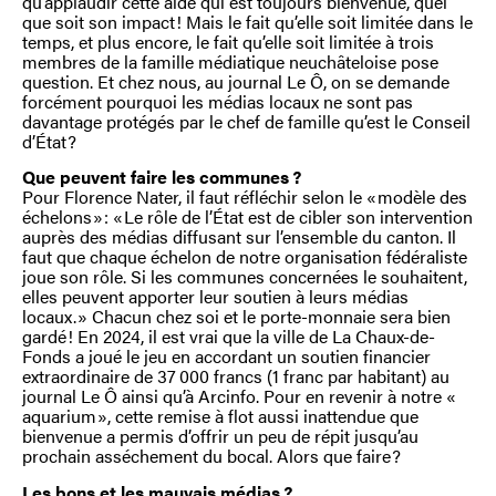
qu’applaudir cette aide qui est toujours bienvenue, quel
que soit son impact ! Mais le fait qu’elle soit limitée dans le
temps, et plus encore, le fait qu’elle soit limitée à trois
membres de la famille médiatique neuchâteloise pose
question. Et chez nous, au journal Le Ô, on se demande
forcément pourquoi les médias locaux ne sont pas
davantage protégés par le chef de famille qu’est le Conseil
d’État ?
Que peuvent faire les communes ?
Pour Florence Nater, il faut réfléchir selon le « modèle des
échelons » : « Le rôle de l’État est de cibler son intervention
auprès des médias diffusant sur l’ensemble du canton. Il
faut que chaque échelon de notre organisation fédéraliste
joue son rôle. Si les communes concernées le souhaitent,
elles peuvent apporter leur soutien à leurs médias
locaux. » Chacun chez soi et le porte-monnaie sera bien
gardé ! En 2024, il est vrai que la ville de La Chaux-de-
Fonds a joué le jeu en accordant un soutien financier
extraordinaire de 37 000 francs (1 franc par habitant) au
journal Le Ô ainsi qu’à Arcinfo. Pour en revenir à notre «
aquarium », cette remise à flot aussi inattendue que
bienvenue a permis d’offrir un peu de répit jusqu’au
prochain asséchement du bocal. Alors que faire ?
Les bons et les mauvais médias ?