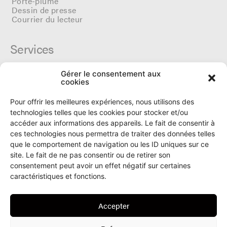
Porte-plume
Dessin de presse
Courrier du lecteur
Services
Gérer le consentement aux
Cercle du Ô
cookies
Donateurs
Archives
Pour offrir les meilleures expériences, nous utilisons des
Tarifs et dates de parutions
technologies telles que les cookies pour stocker et/ou
Politique de cookies
accéder aux informations des appareils. Le fait de consentir à
Politique de confidentialité
ces technologies nous permettra de traiter des données telles
que le comportement de navigation ou les ID uniques sur ce
site. Le fait de ne pas consentir ou de retirer son
Le Ô
consentement peut avoir un effet négatif sur certaines
caractéristiques et fonctions.
Rue Numa-Droz 150
2300 La Chaux-de-Fonds
Accepter
T. 032 913 90 00
info@le-O.ch