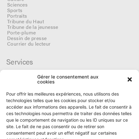
Sciences
Sports
Portraits
Tribune du Haut
Tribune de la jeunesse
Porte-plume
Dessin de presse
Courrier du lecteur
Services
Gérer le consentement aux
Cercle du Ô
cookies
Donateurs
Archives
Pour offrir les meilleures expériences, nous utilisons des
Tarifs et dates de parutions
technologies telles que les cookies pour stocker et/ou
Politique de cookies
accéder aux informations des appareils. Le fait de consentir à
Politique de confidentialité
ces technologies nous permettra de traiter des données telles
que le comportement de navigation ou les ID uniques sur ce
site. Le fait de ne pas consentir ou de retirer son
Le Ô
consentement peut avoir un effet négatif sur certaines