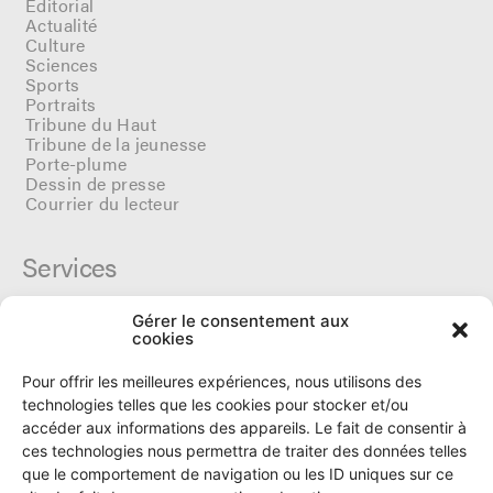
Editorial
Actualité
Culture
Sciences
Sports
Portraits
Tribune du Haut
Tribune de la jeunesse
Porte-plume
Dessin de presse
Courrier du lecteur
Services
Gérer le consentement aux
Cercle du Ô
cookies
Donateurs
Archives
Pour offrir les meilleures expériences, nous utilisons des
Tarifs et dates de parutions
technologies telles que les cookies pour stocker et/ou
Politique de cookies
accéder aux informations des appareils. Le fait de consentir à
Politique de confidentialité
ces technologies nous permettra de traiter des données telles
que le comportement de navigation ou les ID uniques sur ce