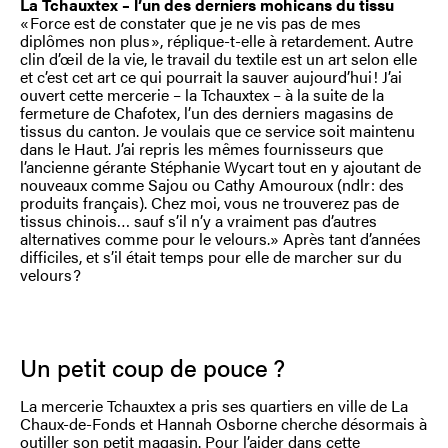
La Tchauxtex – l’un des derniers mohicans du tissu
« Force est de constater que je ne vis pas de mes
diplômes non plus », réplique-t-elle à retardement. Autre
clin d’œil de la vie, le travail du textile est un art selon elle
et c’est cet art ce qui pourrait la sauver aujourd’hui ! J’ai
ouvert cette mercerie – la Tchauxtex – à la suite de la
fermeture de Chafotex, l’un des derniers magasins de
tissus du canton. Je voulais que ce service soit maintenu
dans le Haut. J’ai repris les mêmes fournisseurs que
l’ancienne gérante Stéphanie Wycart tout en y ajoutant de
nouveaux comme Sajou ou Cathy Amouroux (ndlr : des
produits français). Chez moi, vous ne trouverez pas de
tissus chinois… sauf s’il n’y a vraiment pas d’autres
alternatives comme pour le velours.» Après tant d’années
difficiles, et s’il était temps pour elle de marcher sur du
velours ?
Un petit coup de pouce ?
La mercerie Tchauxtex a pris ses quartiers en ville de La
Chaux-de-Fonds et Hannah Osborne cherche désormais à
outiller son petit magasin. Pour l’aider dans cette