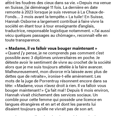
attiré les foudres des cieux dans sa vie. « Depuis ma venue
en Suisse, j’ai déménagé 11 fois. La dernière en date
remonte à 2023 lorsque je suis revenue à La Chaux-de-
Fonds… 3 mois avant la tempête. » La tuile ! En Suisse,
Hannah Osborne a largement contribué à faire vivre la
société en étant tour à tour enseignante d’anglais,
traductrice, responsable logistique notamment. « J’ai aussi
vécu quelques passages au chômage », reconnaît-elle en
toute transparence.
« Madame, il va falloir vous bouger maintenant »
« Quand j’y pense, je ne comprends pas comment c’est
possible avec 3 diplômes universitaires en poche. Je
déteste avoir le sentiment de vivre au crochet de la société
alors que je me suis toujours attelée à la faire avancer.
Malheureusement, mon divorce m’a laissée avec plus de
dettes que de retraite », ironise-t-elle amèrement. Les
mots de la juge de Porrentruy résonnent encore dans sa
tête : « Madame, vous n’avez droit à rien. Il va falloir vous
bouger maintenant ! » Ça fait mal ! Depuis 6 mois environ,
Hannah vivait chichement des services sociaux. Un
comble pour cette femme qui possède une licence en
langues étrangères et en art et dont les parents lui
disaient toujours qu’elle ne vivrait pas de son art.