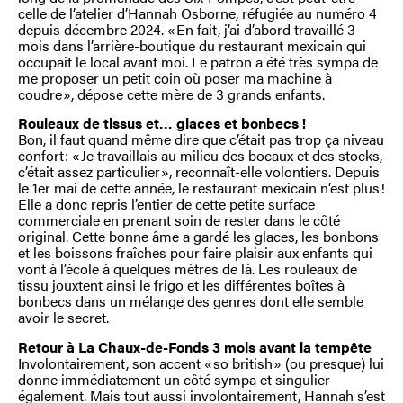
celle de l’atelier d’Hannah Osborne, réfugiée au numéro 4
depuis décembre 2024. « En fait, j’ai d’abord travaillé 3
mois dans l’arrière-boutique du restaurant mexicain qui
occupait le local avant moi. Le patron a été très sympa de
me proposer un petit coin où poser ma machine à
coudre », dépose cette mère de 3 grands enfants.
Rouleaux de tissus et… glaces et bonbecs !
Bon, il faut quand même dire que c’était pas trop ça niveau
confort : « Je travaillais au milieu des bocaux et des stocks,
c’était assez particulier », reconnaît-elle volontiers. Depuis
le 1er mai de cette année, le restaurant mexicain n’est plus !
Elle a donc repris l’entier de cette petite surface
commerciale en prenant soin de rester dans le côté
original. Cette bonne âme a gardé les glaces, les bonbons
et les boissons fraîches pour faire plaisir aux enfants qui
vont à l’école à quelques mètres de là. Les rouleaux de
tissu jouxtent ainsi le frigo et les différentes boîtes à
bonbecs dans un mélange des genres dont elle semble
avoir le secret.
Retour à La Chaux-de-Fonds 3 mois avant la tempête
Involontairement, son accent « so british » (ou presque) lui
donne immédiatement un côté sympa et singulier
également. Mais tout aussi involontairement, Hannah s’est