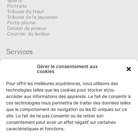
Sports
Portraits
Tribune du Haut
Tribune de la jeunesse
Porte-plume
Dessin de presse
Courrier du lecteur
Services
Gérer le consentement aux
Cercle du Ô
cookies
Donateurs
Archives
Pour offrir les meilleures expériences, nous utilisons des
Tarifs et dates de parutions
technologies telles que les cookies pour stocker et/ou
Politique de cookies
accéder aux informations des appareils. Le fait de consentir à
Politique de confidentialité
ces technologies nous permettra de traiter des données telles
que le comportement de navigation ou les ID uniques sur ce
site. Le fait de ne pas consentir ou de retirer son
Le Ô
consentement peut avoir un effet négatif sur certaines
caractéristiques et fonctions.
Rue Numa-Droz 150