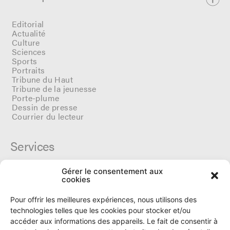
Editorial
Actualité
Culture
Sciences
Sports
Portraits
Tribune du Haut
Tribune de la jeunesse
Porte-plume
Dessin de presse
Courrier du lecteur
Services
Gérer le consentement aux
Cercle du Ô
cookies
Donateurs
Archives
Pour offrir les meilleures expériences, nous utilisons des
Tarifs et dates de parutions
technologies telles que les cookies pour stocker et/ou
Politique de cookies
accéder aux informations des appareils. Le fait de consentir à
Politique de confidentialité