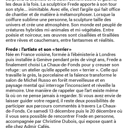
les deux à la fois. La sculptrice Frede apporte à son tour
son style… inimitable. Avec elle, c’est l’argile qui fait office
de chantier et de matière à métamorphoser. Lorsque la
coiffure sublime une personne, la sculpture taille des
univers et crée une atmosphère. Son monde est peuplé de
créatures hybrides mi-animales et mi-végétales. Entre
poésie et noirceur, ses œuvres sont cisaillées et tiraillées
entre rêves et cauchemars, entre fantasmes et réalités.
Frede : l’artiste et son « terrier »
Née en France voisine, formée à l’ébénisterie à Londres
puis installée à Genève pendant près de vingt ans, Frede a
finalement choisi La Chaux-de-Fonds pour y creuser son
refuge : un atelier qu’elle appelle son « terrier ». Celle qui
travaille le grès, la porcelaine et la faïence transforme le
salon de Michel Russo en forêt merveilleuse et en
paysage mental qui interroge l’inconscient et réveille la
mémoire. Une manière de rappeler que l’art existe même
là où on ne pense jamais à regarder. Si vous avez envie de
laisser guider votre regard, il reste deux possibilités de
participer aux parcours commentés à travers La Chaux-
de-Fonds. Ce samedi 13 décembre puis le 20 décembre où
il vous sera possible de rencontrer Frede en personne,
accompagnée par Christine Dubois, qui expose quant à
elle chez Admir Cafés.