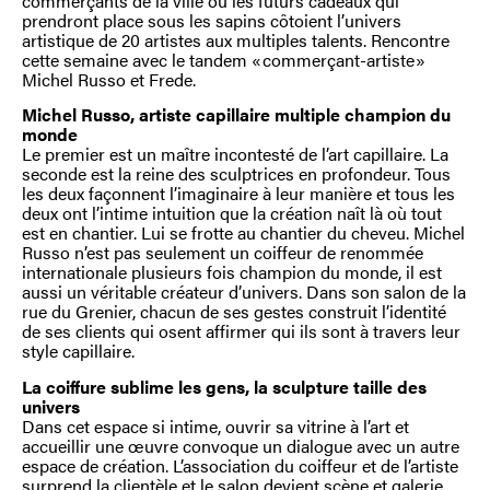
commerçants de la ville où les futurs cadeaux qui
prendront place sous les sapins côtoient l’univers
artistique de 20 artistes aux multiples talents. Rencontre
cette semaine avec le tandem « commerçant-artiste »
Michel Russo et Frede.
Michel Russo, artiste capillaire multiple champion du
monde
Le premier est un maître incontesté de l’art capillaire. La
seconde est la reine des sculptrices en profondeur. Tous
les deux façonnent l’imaginaire à leur manière et tous les
deux ont l’intime intuition que la création naît là où tout
est en chantier. Lui se frotte au chantier du cheveu. Michel
Russo n’est pas seulement un coiffeur de renommée
internationale plusieurs fois champion du monde, il est
aussi un véritable créateur d’univers. Dans son salon de la
rue du Grenier, chacun de ses gestes construit l’identité
de ses clients qui osent affirmer qui ils sont à travers leur
style capillaire.
La coiffure sublime les gens, la sculpture taille des
univers
Dans cet espace si intime, ouvrir sa vitrine à l’art et
accueillir une œuvre convoque un dialogue avec un autre
espace de création. L’association du coiffeur et de l’artiste
surprend la clientèle et le salon devient scène et galerie,