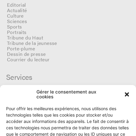
Editorial
Actualité
Culture
Sciences
Sports
Portraits
Tribune du Haut
Tribune de la jeunesse
Porte-plume
Dessin de presse
Courrier du lecteur
Services
Gérer le consentement aux
Cercle du Ô
cookies
Donateurs
Archives
Pour offrir les meilleures expériences, nous utilisons des
Tarifs et dates de parutions
technologies telles que les cookies pour stocker et/ou
Politique de cookies
accéder aux informations des appareils. Le fait de consentir à
Politique de confidentialité
ces technologies nous permettra de traiter des données telles
que le comportement de navigation ou les ID uniques sur ce