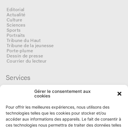
Editorial
Actualité
Culture
Sciences
Sports
Portraits
Tribune du Haut
Tribune de la jeunesse
Porte-plume
Dessin de presse
Courrier du lecteur
Services
Gérer le consentement aux
Cercle du Ô
cookies
Donateurs
Archives
Pour offrir les meilleures expériences, nous utilisons des
Tarifs et dates de parutions
technologies telles que les cookies pour stocker et/ou
Politique de cookies
accéder aux informations des appareils. Le fait de consentir à
Politique de confidentialité
ces technologies nous permettra de traiter des données telles