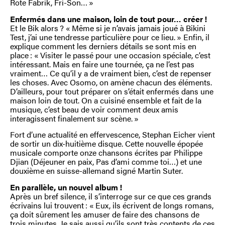
Rote Fabrik, Fri-Son… »
Enfermés dans une maison, loin de tout pour… créer !
Et le Bik alors ? « Même si je n’avais jamais joué à Bikini
Test, j’ai une tendresse particulière pour ce lieu. » Enfin, il
explique comment les derniers détails se sont mis en
place : « Visiter le passé pour une occasion spéciale, c’est
intéressant. Mais en faire une tournée, ça ne l’est pas
vraiment… Ce qu’il y a de vraiment bien, c’est de repenser
les choses. Avec Osomo, on amène chacun des éléments.
D’ailleurs, pour tout préparer on s’était enfermés dans une
maison loin de tout. On a cuisiné ensemble et fait de la
musique, c’est beau de voir comment deux amis
interagissent finalement sur scène. »
Fort d’une actualité en effervescence, Stephan Eicher vient
de sortir un dix-huitième disque. Cette nouvelle épopée
musicale comporte onze chansons écrites par Philippe
Djian (Déjeuner en paix, Pas d’ami comme toi…) et une
douxième en suisse-allemand signé Martin Suter.
En parallèle, un nouvel album !
Après un bref silence, il s’interroge sur ce que ces grands
écrivains lui trouvent : « Eux, ils écrivent de longs romans,
ça doit sûrement les amuser de faire des chansons de
trois minutes. Je sais aussi qu’ils sont très contents de ces