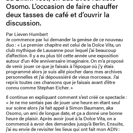
Osomo. L’occasion de faire chauffer
deux tasses de café et d’ouvrir la
discussion.
Par Lieven Humbert
Je commence par lui demander la genèse de ce nouveau
duo : « Le premier chapitre est celui de la Dolce Vita, un
club mythique de Lausanne pour lequel j’ai beaucoup
d’affection. Il y a eu plus tôt cette année une exposition
autour d’un 40e anniversaire imaginaire. On m’a proposé
de venir jouer ce que je faisais à l’époque où j’y étais
programmé alors je suis allé piocher dans mes archives
personnelles et j’ai dépoussiéré de vieux morceaux. J’ai
repris toutes ces chansons que je faisais avant d’être
connu comme Stephan Eicher. »
Il continue en expliquant comment s’est créé ce spectacle :
« Je ne me sentais pas de jouer une heure en étant seul
sur scène alors j’ai fait appel à Simon Baumann, aka
Osomo, un ami de longue date, et ça a donné une bonne
heure de plaisir. Après avoir joué à la Dolce Vita, on a
commencé à avoir des demandes jusqu’à Berlin. Ensuite,
j’ai eu envie de revisiter les lieux qui ont fait mon ADN :