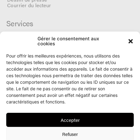
Courrier du lecteur
Services
Gérer le consentement aux
Cercle du Ô
cookies
Donateurs
Archives
Pour offrir les meilleures expériences, nous utilisons des
Tarifs et dates de parutions
technologies telles que les cookies pour stocker et/ou
Politique de cookies
accéder aux informations des appareils. Le fait de consentir à
Politique de confidentialité
ces technologies nous permettra de traiter des données telles
que le comportement de navigation ou les ID uniques sur ce
site. Le fait de ne pas consentir ou de retirer son
Le Ô
consentement peut avoir un effet négatif sur certaines
caractéristiques et fonctions.
Rue Numa-Droz 150
2300 La Chaux-de-Fonds
Accepter
T. 032 913 90 00
info@le-O.ch
Refuser