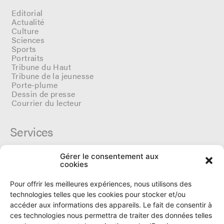
Editorial
Actualité
Culture
Sciences
Sports
Portraits
Tribune du Haut
Tribune de la jeunesse
Porte-plume
Dessin de presse
Courrier du lecteur
Services
Gérer le consentement aux
Cercle du Ô
cookies
Donateurs
Archives
Pour offrir les meilleures expériences, nous utilisons des
Tarifs et dates de parutions
technologies telles que les cookies pour stocker et/ou
Politique de cookies
accéder aux informations des appareils. Le fait de consentir à
Politique de confidentialité
ces technologies nous permettra de traiter des données telles