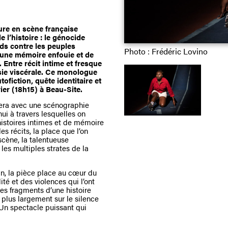
re en scène française
 l’histoire : le génocide
ands contre les peuples
Photo : Frédéric Lovino
er une mémoire enfouie et de
. Entre récit intime et fresque
ie viscérale.
Ce monologue
fiction, quête identitaire et
rier (18h15) à Beau-Site.
ivera avec une scénographie
hui à travers lesquelles on
histoires intimes et de mémoire
es récits, la place que l’on
cène, la talentueuse
es multiples strates de la
, la pièce place au cœur du
ité et des violences qui l’ont
les fragments d’une histoire
e plus largement sur le silence
e. Un spectacle puissant qui