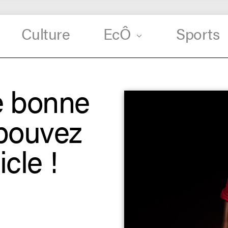
Culture
EcÔ
Sports
e bonne
 pouvez
icle !