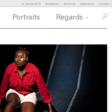
Le cercle du Ô
Donateurs
Archives
Impressum
Contact
Portraits
Regards