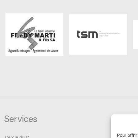
Services
Pour offri
Cercle du Ô