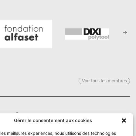
Voir tous les membres
Le Ô
Gérer le consentement aux cookies
r les meilleures expériences, nous utilisons des technologies
Rue Numa-Droz 150