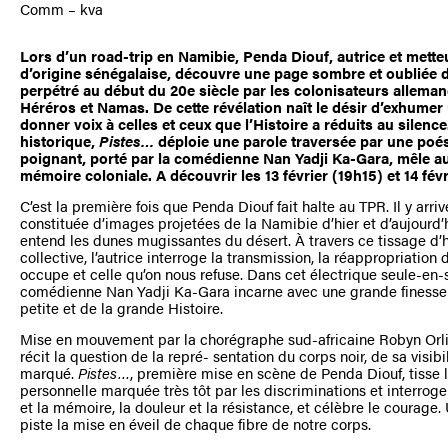
Comm – kva
Lors d’un road-trip en Namibie, Penda Diouf, autrice et metteu
d’origine sénégalaise, découvre une page sombre et oubliée de
perpétré au début du 20e siècle par les colonisateurs allem
Héréros et Namas. De cette révélation naît le désir d’exhum
donner voix à celles et ceux que l’Histoire a réduits au silence
historique,
Pistes…
déploie une parole traversée par une poés
poignant, porté par la comédienne Nan Yadji Ka-Gara, mêle auto
mémoire coloniale. A découvrir les 13 février (19h15) et 14 fév
C’est la première fois que Penda Diouf fait halte au TPR. Il y arr
constituée d’images projetées de la Namibie d’hier et d’aujourd’
entend les dunes mugissantes du désert. À travers ce tissage d’
collective, l’autrice interroge la transmission, la réappropriation d
occupe et celle qu’on nous refuse. Dans cet électrique seule-en-s
comédienne Nan Yadji Ka-Gara incarne avec une grande finesse l
petite et de la grande Histoire.
Mise en mouvement par la chorégraphe sud-africaine Robyn Orlin
récit la question de la repré- sentation du corps noir, de sa visibil
marqué.
Pistes…
, première mise en scène de Penda Diouf, tisse 
personnelle marquée très tôt par les discriminations et interrog
et la mémoire, la douleur et la résistance, et célèbre le courag
piste la mise en éveil de chaque fibre de notre corps.