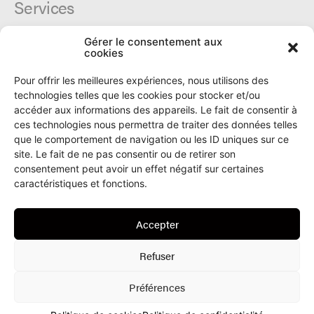
Services
Gérer le consentement aux
Cercle du Ô
cookies
Donateurs
Archives
Pour offrir les meilleures expériences, nous utilisons des
Tarifs et dates de parutions
technologies telles que les cookies pour stocker et/ou
Politique de cookies
accéder aux informations des appareils. Le fait de consentir à
Politique de confidentialité
ces technologies nous permettra de traiter des données telles
que le comportement de navigation ou les ID uniques sur ce
site. Le fait de ne pas consentir ou de retirer son
Le Ô
consentement peut avoir un effet négatif sur certaines
caractéristiques et fonctions.
Rue Numa-Droz 150
2300 La Chaux-de-Fonds
Accepter
T. 032 913 90 00
info@le-O.ch
Refuser
Préférences
© Le Ô 2022