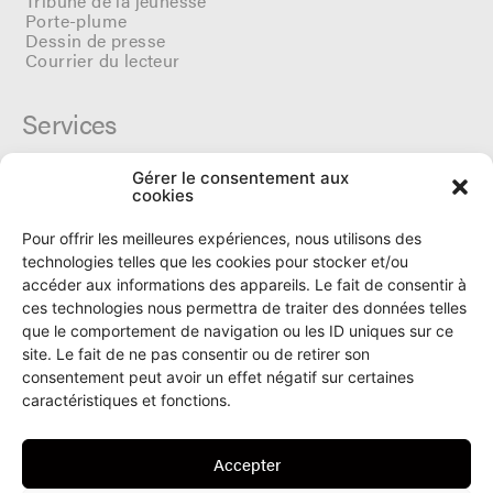
Tribune de la jeunesse
Porte-plume
Dessin de presse
Courrier du lecteur
Services
Gérer le consentement aux
Cercle du Ô
cookies
Donateurs
Archives
Pour offrir les meilleures expériences, nous utilisons des
Tarifs et dates de parutions
technologies telles que les cookies pour stocker et/ou
Politique de cookies
accéder aux informations des appareils. Le fait de consentir à
Politique de confidentialité
ces technologies nous permettra de traiter des données telles
que le comportement de navigation ou les ID uniques sur ce
site. Le fait de ne pas consentir ou de retirer son
Le Ô
consentement peut avoir un effet négatif sur certaines
caractéristiques et fonctions.
Rue Numa-Droz 150
2300 La Chaux-de-Fonds
Accepter
T. 032 913 90 00
info@le-O.ch