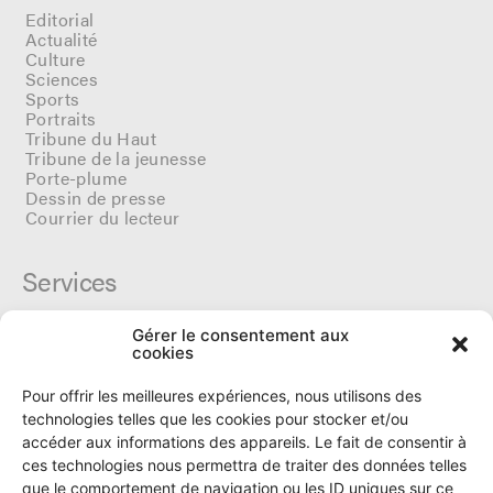
Editorial
Actualité
Culture
Sciences
Sports
Portraits
Tribune du Haut
Tribune de la jeunesse
Porte-plume
Dessin de presse
Courrier du lecteur
Services
Gérer le consentement aux
Cercle du Ô
cookies
Donateurs
Archives
Pour offrir les meilleures expériences, nous utilisons des
Tarifs et dates de parutions
technologies telles que les cookies pour stocker et/ou
Politique de cookies
accéder aux informations des appareils. Le fait de consentir à
Politique de confidentialité
ces technologies nous permettra de traiter des données telles
que le comportement de navigation ou les ID uniques sur ce