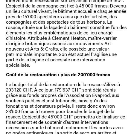
interventions nécessaires sur cet ancien temple de 1904.
L’objectif de la campagne est fixé à 45’000 francs. Devenu
un lieu culturel vivant, le bâtiment accueille chaque année
près de 15’000 spectateurs ainsi que des artistes, des
compagnies et des spectacles de tous horizons. La
rosace, située sur la façade du bâtiment constitue l’un des
éléments les plus emblématiques de ce lieu chargé
d’histoire. Attribuée à Clement Heaton, maître-verrier
d’origine britannique associé aux mouvements Art
nouveau et Arts & Crafts, elle possède une valeur
patrimoniale importante. Son état actuel fragilise une
partie de la façade et nécessite une intervention
spécialisée.
Coût de la restauration : plus de 200’000 francs
Le budget total de la restauration de la rosace s’élève à
203’120 CHF. À ce jour, 179’637 CHF sont déjà réunis
grâce aux fonds propres de l’Association Evaprod, aux
soutiens publics et institutionnels, ainsi qu’à des
fondations et donateurs privés. Il reste donc environ
23’500 francs à trouver pour boucler le budget de la
rosace. L’objectif de 45’000 CHF permettra de finaliser ce
financement et de soutenir d’autres interventions
nécessaires sur le bâtiment, notamment les portes avec
poignées antipaniques, la sortie de secours arrière et