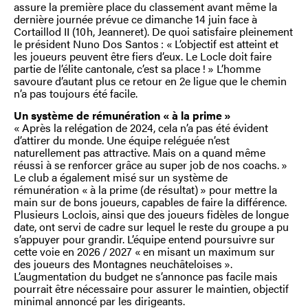
assure la première place du classement avant même la
dernière journée prévue ce dimanche 14 juin face à
Cortaillod II (10 h, Jeanneret). De quoi satisfaire pleinement
le président Nuno Dos Santos : « L’objectif est atteint et
les joueurs peuvent être fiers d’eux. Le Locle doit faire
partie de l’élite cantonale, c’est sa place ! » L’homme
savoure d’autant plus ce retour en 2e ligue que le chemin
n’a pas toujours été facile.
Un système de rémunération « à la prime »
« Après la relégation de 2024, cela n’a pas été évident
d’attirer du monde. Une équipe reléguée n’est
naturellement pas attractive. Mais on a quand même
réussi à se renforcer grâce au super job de nos coachs. »
Le club a également misé sur un système de
rémunération « à la prime (de résultat) » pour mettre la
main sur de bons joueurs, capables de faire la différence.
Plusieurs Loclois, ainsi que des joueurs fidèles de longue
date, ont servi de cadre sur lequel le reste du groupe a pu
s’appuyer pour grandir. L’équipe entend poursuivre sur
cette voie en 2026 / 2027 « en misant un maximum sur
des joueurs des Montagnes neuchâteloises ».
L’augmentation du budget ne s’annonce pas facile mais
pourrait être nécessaire pour assurer le maintien, objectif
minimal annoncé par les dirigeants.