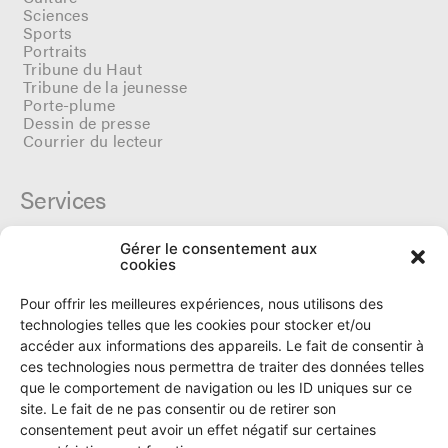
Sciences
Sports
Portraits
Tribune du Haut
Tribune de la jeunesse
Porte-plume
Dessin de presse
Courrier du lecteur
Services
Gérer le consentement aux
Cercle du Ô
cookies
Donateurs
Archives
Pour offrir les meilleures expériences, nous utilisons des
Tarifs et dates de parutions
technologies telles que les cookies pour stocker et/ou
Politique de cookies
accéder aux informations des appareils. Le fait de consentir à
Politique de confidentialité
ces technologies nous permettra de traiter des données telles
que le comportement de navigation ou les ID uniques sur ce
site. Le fait de ne pas consentir ou de retirer son
Le Ô
consentement peut avoir un effet négatif sur certaines