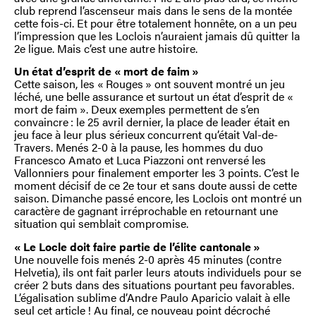
club reprend l’ascenseur mais dans le sens de la montée
cette fois-ci. Et pour être totalement honnête, on a un peu
l’impression que les Loclois n’auraient jamais dû quitter la
2e ligue. Mais c’est une autre histoire.
Un état d’esprit de « mort de faim »
Cette saison, les « Rouges » ont souvent montré un jeu
léché, une belle assurance et surtout un état d’esprit de «
mort de faim ». Deux exemples permettent de s’en
convaincre : le 25 avril dernier, la place de leader était en
jeu face à leur plus sérieux concurrent qu’était Val-de-
Travers. Menés 2-0 à la pause, les hommes du duo
Francesco Amato et Luca Piazzoni ont renversé les
Vallonniers pour finalement emporter les 3 points. C’est le
moment décisif de ce 2e tour et sans doute aussi de cette
saison. Dimanche passé encore, les Loclois ont montré un
caractère de gagnant irréprochable en retournant une
situation qui semblait compromise.
« Le Locle doit faire partie de l’élite cantonale »
Une nouvelle fois menés 2-0 après 45 minutes (contre
Helvetia), ils ont fait parler leurs atouts individuels pour se
créer 2 buts dans des situations pourtant peu favorables.
L’égalisation sublime d’Andre Paulo Aparicio valait à elle
seul cet article ! Au final, ce nouveau point décroché