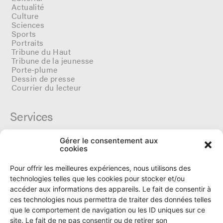
Actualité
Culture
Sciences
Sports
Portraits
Tribune du Haut
Tribune de la jeunesse
Porte-plume
Dessin de presse
Courrier du lecteur
Services
Gérer le consentement aux
Cercle du Ô
cookies
Donateurs
Archives
Pour offrir les meilleures expériences, nous utilisons des
Tarifs et dates de parutions
technologies telles que les cookies pour stocker et/ou
Politique de cookies
accéder aux informations des appareils. Le fait de consentir à
Politique de confidentialité
ces technologies nous permettra de traiter des données telles
que le comportement de navigation ou les ID uniques sur ce
site. Le fait de ne pas consentir ou de retirer son