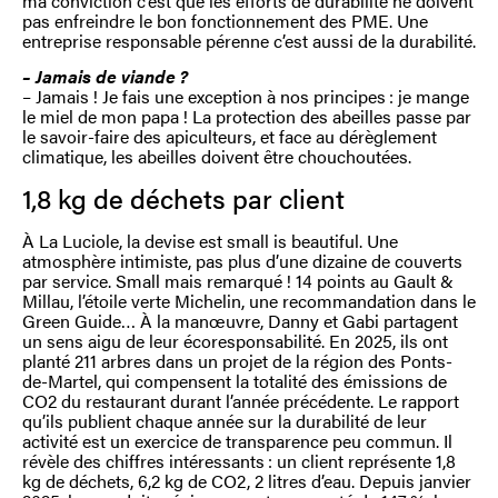
ma conviction c’est que les efforts de durabilité ne doivent
pas enfreindre le bon fonctionnement des PME. Une
entreprise responsable pérenne c’est aussi de la durabilité.
– Jamais de viande ?
– Jamais ! Je fais une exception à nos principes : je mange
le miel de mon papa ! La protection des abeilles passe par
le savoir-faire des apiculteurs, et face au dérèglement
climatique, les abeilles doivent être chouchoutées.
1,8 kg de déchets par client
À La Luciole, la devise est small is beautiful. Une
atmosphère intimiste, pas plus d’une dizaine de couverts
par service. Small mais remarqué ! 14 points au Gault &
Millau, l’étoile verte Michelin, une recommandation dans le
Green Guide… À la manœuvre, Danny et Gabi partagent
un sens aigu de leur écoresponsabilité. En 2025, ils ont
planté 211 arbres dans un projet de la région des Ponts-
de-Martel, qui compensent la totalité des émissions de
CO2 du restaurant durant l’année précédente. Le rapport
qu’ils publient chaque année sur la durabilité de leur
activité est un exercice de transparence peu commun. Il
révèle des chiffres intéressants : un client représente 1,8
kg de déchets, 6,2 kg de CO2, 2 litres d’eau. Depuis janvier