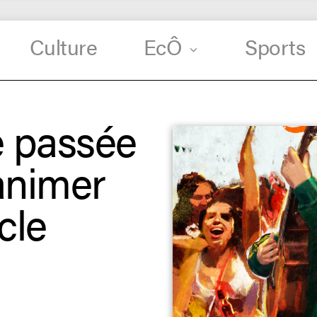
Culture
EcÔ
Sports
e passée
animer
cle