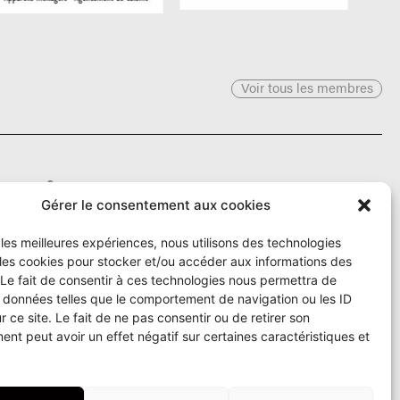
Voir tous les membres
Le Ô
Gérer le consentement aux cookies
r les meilleures expériences, nous utilisons des technologies
Rue Numa-Droz 150
 les cookies pour stocker et/ou accéder aux informations des
2300 La Chaux-de-Fonds
T. 032 913 90 00
 Le fait de consentir à ces technologies nous permettra de
info@le-O.ch
s données telles que le comportement de navigation ou les ID
r ce site. Le fait de ne pas consentir ou de retirer son
nt peut avoir un effet négatif sur certaines caractéristiques et