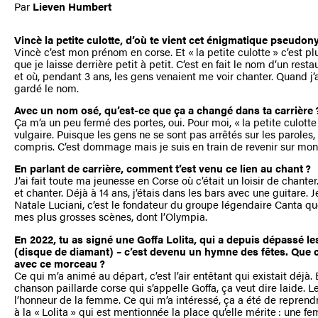
Par
Lieven Humbert
Vincè la petite culotte, d’où te vient cet énigmatique pseudon
Vincè c’est mon prénom en corse. Et « la petite culotte » c’est 
que je laisse derrière petit à petit. C’est en fait le nom d’un resta
et où, pendant 3 ans, les gens venaient me voir chanter. Quand j’ai
gardé le nom.
Avec un nom osé, qu’est-ce que ça a changé dans ta carrière 
Ça m’a un peu fermé des portes, oui. Pour moi, « la petite culotte
vulgaire. Puisque les gens ne se sont pas arrêtés sur les paroles
compris. C’est dommage mais je suis en train de revenir sur mo
En parlant de carrière, comment t’est venu ce lien au chant ?
J’ai fait toute ma jeunesse en Corse où c’était un loisir de chanter
et chanter. Déjà à 14 ans, j’étais dans les bars avec une guitare. J
Natale Luciani, c’est le fondateur du groupe légendaire Canta que 
mes plus grosses scènes, dont l’Olympia.
En 2022, tu as signé une Goffa Lolita, qui a depuis dépassé le
(disque de diamant) – c’est devenu un hymne des fêtes. Que 
avec ce morceau ?
Ce qui m’a animé au départ, c’est l’air entêtant qui existait déjà. En
chanson paillarde corse qui s’appelle Goffa, ça veut dire laide. 
l’honneur de la femme. Ce qui m’a intéressé, ça a été de reprendr
à la « Lolita » qui est mentionnée la place qu’elle mérite : une fe