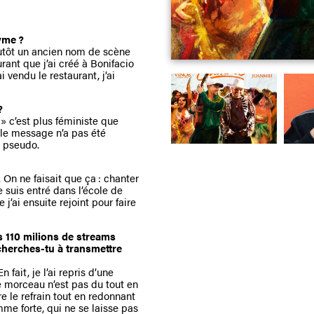
yme ?
plutôt un ancien nom de scène
urant que j’ai créé à Bonifacio
 vendu le restaurant, j’ai
?
 » c’est plus féministe que
, le message n’a pas été
n pseudo.
. On ne faisait que ça : chanter
e suis entré dans l’école de
j’ai ensuite rejoint pour faire
s 110 milions de streams
cherches-tu à transmettre
 fait, je l’ai repris d’une
Le morceau n’est pas du tout en
e le refrain tout en redonnant
mme forte, qui ne se laisse pas