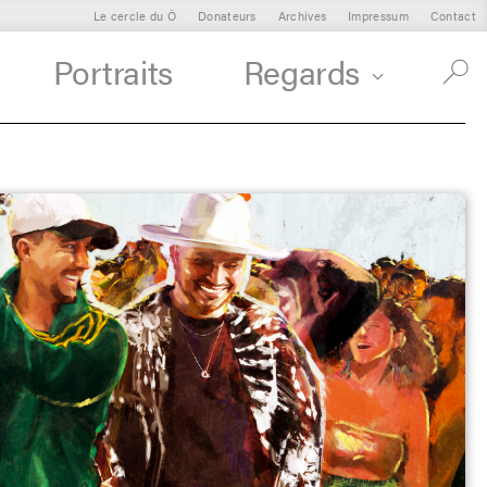
Le cercle du Ô
Donateurs
Archives
Impressum
Contact
Portraits
Regards