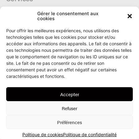
Gérer le consentement aux
Cercle du Ô
cookies
Donateurs
Archives
Pour offrir les meilleures expériences, nous utilisons des
Tarifs et dates de parutions
technologies telles que les cookies pour stocker et/ou
Politique de cookies
accéder aux informations des appareils. Le fait de consentir à
Politique de confidentialité
ces technologies nous permettra de traiter des données telles
que le comportement de navigation ou les ID uniques sur ce
site. Le fait de ne pas consentir ou de retirer son
Le Ô
consentement peut avoir un effet négatif sur certaines
caractéristiques et fonctions.
Rue Numa-Droz 150
2300 La Chaux-de-Fonds
Accepter
T. 032 913 90 00
info@le-O.ch
Refuser
Préférences
© Le Ô 2022
Politique de cookies
Politique de confidentialité