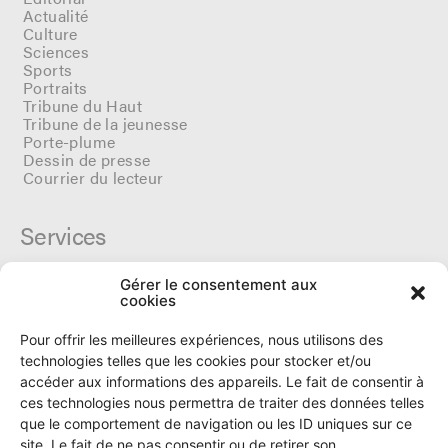
Actualité
Culture
Sciences
Sports
Portraits
Tribune du Haut
Tribune de la jeunesse
Porte-plume
Dessin de presse
Courrier du lecteur
Services
Gérer le consentement aux
Cercle du Ô
cookies
Donateurs
Archives
Pour offrir les meilleures expériences, nous utilisons des
Tarifs et dates de parutions
technologies telles que les cookies pour stocker et/ou
Politique de cookies
accéder aux informations des appareils. Le fait de consentir à
Politique de confidentialité
ces technologies nous permettra de traiter des données telles
que le comportement de navigation ou les ID uniques sur ce
site. Le fait de ne pas consentir ou de retirer son