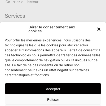
Courrier du lecteur
Services
Gérer le consentement aux
Cercle du Ô
cookies
Donateurs
Archives
Pour offrir les meilleures expériences, nous utilisons des
Tarifs et dates de parutions
technologies telles que les cookies pour stocker et/ou
Politique de cookies
accéder aux informations des appareils. Le fait de consentir à
Politique de confidentialité
ces technologies nous permettra de traiter des données telles
que le comportement de navigation ou les ID uniques sur ce
site. Le fait de ne pas consentir ou de retirer son
Le Ô
consentement peut avoir un effet négatif sur certaines
caractéristiques et fonctions.
Rue Numa-Droz 150
2300 La Chaux-de-Fonds
Accepter
T. 032 913 90 00
info@le-O.ch
Refuser