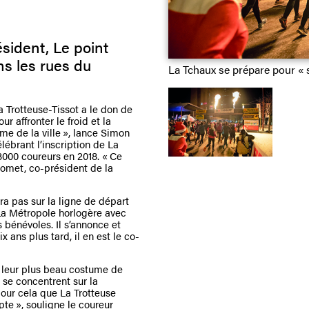
ésident, Le point
s les rues du
La Tchaux se prépare pour « s
a Trotteuse-Tissot a le don de
 affronter le froid et la
me de la ville », lance Simon
brant l’inscription de La
3000 coureurs en 2018. « Ce
Thomet, co-président de la
ra pas sur la ligne de départ
 La Métropole horlogère avec
 bénévoles. Il s’annonce et
 ans plus tard, il en est le co-
ir leur plus beau costume de
s se concentrent sur la
pour cela que La Trotteuse
te », souligne le coureur