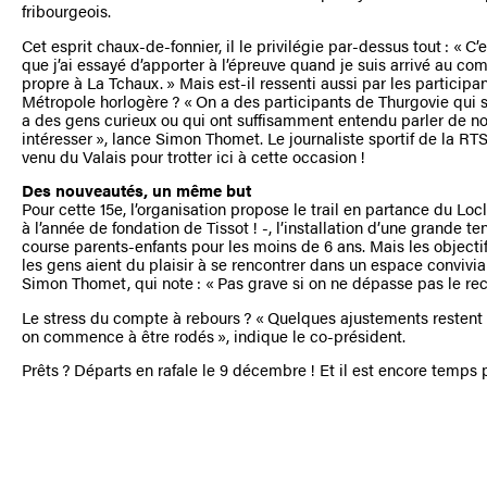
fribourgeois.
Cet esprit chaux-de-fonnier, il le privilégie par-dessus tout : « 
que j’ai essayé d’apporter à l’épreuve quand je suis arrivé au comi
propre à La Tchaux. » Mais est-il ressenti aussi par les particip
Métropole horlogère ? « On a des participants de Thurgovie qui se 
a des gens curieux ou qui ont suffisamment entendu parler de n
intéresser », lance Simon Thomet. Le journaliste sportif de la RTS
venu du Valais pour trotter ici à cette occasion !
Des nouveautés, un même but
Pour cette 15e, l’organisation propose le trail en partance du Loc
à l’année de fondation de Tissot ! -, l’installation d’une grande t
course parents-enfants pour les moins de 6 ans. Mais les objecti
les gens aient du plaisir à se rencontrer dans un espace convivial, f
Simon Thomet, qui note : « Pas grave si on ne dépasse pas le rec
Le stress du compte à rebours ? « Quelques ajustements restent 
on commence à être rodés », indique le co-président.
Prêts ? Départs en rafale le 9 décembre ! Et il est encore temps p