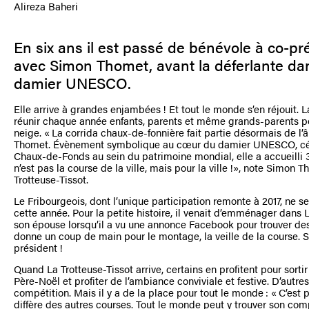
Alireza Baheri
En six ans il est passé de bénévole à co-pr
avec Simon Thomet, avant la déferlante dan
damier UNESCO.
Elle arrive à grandes enjambées ! Et tout le monde s’en réjouit. L
réunir chaque année enfants, parents et même grands-parents pour
neige. « La corrida chaux-de-fonnière fait partie désormais de l’â
Thomet. Évènement symbolique au cœur du damier UNESCO, célé
Chaux-de-Fonds au sein du patrimoine mondial, elle a accueilli 
n’est pas la course de la ville, mais pour la ville !», note Simon 
Trotteuse-Tissot.
Le Fribourgeois, dont l’unique participation remonte à 2017, ne se
cette année. Pour la petite histoire, il venait d’emménager dans
son épouse lorsqu’il a vu une annonce Facebook pour trouver des
donne un coup de main pour le montage, la veille de la course. Six
président !
Quand La Trotteuse-Tissot arrive, certains en profitent pour sort
Père-Noël et profiter de l’ambiance conviviale et festive. D’autre
compétition. Mais il y a de la place pour tout le monde : « C’est 
diffère des autres courses. Tout le monde peut y trouver son comp