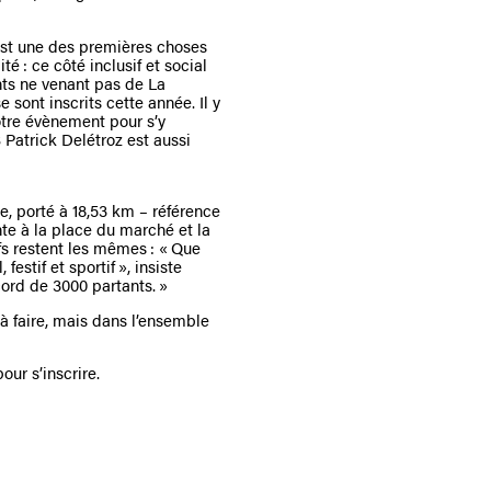
C’est une des premières choses
té : ce côté inclusif et social
ants ne venant pas de La
sont inscrits cette année. Il y
otre évènement pour s’y
 Patrick Delétroz est aussi
le, porté à 18,53 km – référence
ente à la place du marché et la
fs restent les mêmes : « Que
estif et sportif », insiste
ord de 3000 partants. »
à faire, mais dans l’ensemble
our s’inscrire.