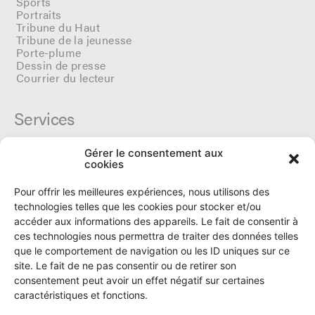
Sports
Portraits
Tribune du Haut
Tribune de la jeunesse
Porte-plume
Dessin de presse
Courrier du lecteur
Services
Gérer le consentement aux
Cercle du Ô
cookies
Donateurs
Archives
Pour offrir les meilleures expériences, nous utilisons des
Tarifs et dates de parutions
technologies telles que les cookies pour stocker et/ou
Politique de cookies
accéder aux informations des appareils. Le fait de consentir à
Politique de confidentialité
ces technologies nous permettra de traiter des données telles
que le comportement de navigation ou les ID uniques sur ce
site. Le fait de ne pas consentir ou de retirer son
Le Ô
consentement peut avoir un effet négatif sur certaines
caractéristiques et fonctions.
Rue Numa-Droz 150