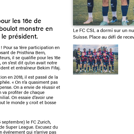
our les 16e de
n boulot monstre en
Le FC CSL a dormi sur un nua
le président.
Suisse. Place au défi de rece
 Pour sa 1ère participation en
osant de Pristhina Bern,
eurs, il se qualifie pour les 16e
on s’est dit qu’on avait notre
ident et entraîneur Bekim Fifaj.
on en 2018, il est passé de la
phée. « On n’a quasiment pas
pense. On a envie de réussir et
n va profiter de chaque
milial. On essaie d’avoir une
ut le monde y croit et bosse
15 septembre) le FC Zurich,
 de Super League. Excusez du
 un événement qui n’arrive pas