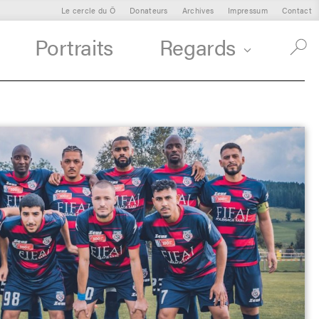
Le cercle du Ô
Donateurs
Archives
Impressum
Contact
Portraits
Regards