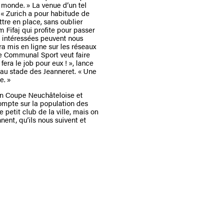
u monde. » La venue d’un tel
. « Zurich a pour habitude de
ttre en place, sans oublier
m Fifaj qui profite pour passer
s intéressées peuvent nous
ra mis en ligne sur les réseaux
le Communal Sport veut faire
era le job pour eux ! », lance
 au stade des Jeanneret. « Une
e. »
 en Coupe Neuchâteloise et
compte sur la population des
 petit club de la ville, mais on
nnent, qu’ils nous suivent et