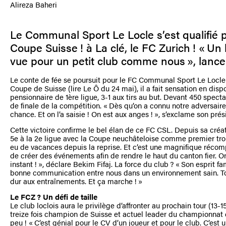
Alireza Baheri
Le Communal Sport Le Locle s’est qualifié p
Coupe Suisse ! à La clé, le FC Zurich ! « U
vue pour un petit club comme nous », lance 
Le conte de fée se poursuit pour le FC Communal Sport Le Locle !
Coupe de Suisse (lire Le Ô du 24 mai), il a fait sensation en disp
pensionnaire de 1ère ligue, 3-1 aux tirs au but. Devant 450 spectat
de finale de la compétition. « Dès qu’on a connu notre adversaire, 
chance. Et on l’a saisie ! On est aux anges ! », s’exclame son prés
Cette victoire confirme le bel élan de ce FC CSL. Depuis sa créati
5e à la 2e ligue avec la Coupe neuchâteloise comme premier tro
eu de vacances depuis la reprise. Et c’est une magnifique récom
de créer des événements afin de rendre le haut du canton fier. O
instant ! », déclare Bekim Fifaj. La force du club ? « Son esprit fa
bonne communication entre nous dans un environnement sain. To
dur aux entraînements. Et ça marche ! »
Le FCZ ? Un défi de taille
Le club loclois aura le privilège d’affronter au prochain tour (13-
treize fois champion de Suisse et actuel leader du championnat
peu ! « C’est génial pour le CV d’un joueur et pour le club. C’est