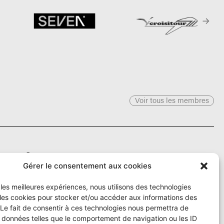
Voir tous les membres
Le Ô
Gérer le consentement aux cookies
r les meilleures expériences, nous utilisons des technologies
Rue Numa-Droz 150
 les cookies pour stocker et/ou accéder aux informations des
2300 La Chaux-de-Fonds
T. 032 913 90 00
 Le fait de consentir à ces technologies nous permettra de
info@le-O.ch
s données telles que le comportement de navigation ou les ID