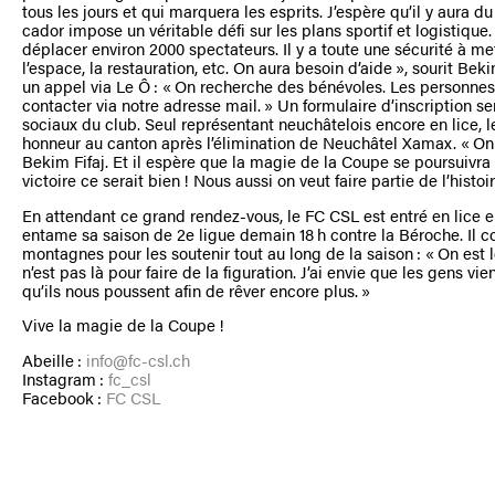
tous les jours et qui marquera les esprits. J’espère qu’il y aura d
cador impose un véritable défi sur les plans sportif et logistique
déplacer environ 2000 spectateurs. Il y a toute une sécurité à me
l’espace, la restauration, etc. On aura besoin d’aide », sourit Beki
un appel via Le Ô : « On recherche des bénévoles. Les personne
contacter via notre adresse mail. » Un formulaire d’inscription se
sociaux du club. Seul représentant neuchâtelois encore en lice, 
honneur au canton après l’élimination de Neuchâtel Xamax. « On f
Bekim Fifaj. Et il espère que la magie de la Coupe se poursuivra
victoire ce serait bien ! Nous aussi on veut faire partie de l’histoir
En attendant ce grand rendez-vous, le FC CSL est entré en lice
entame sa saison de 2e ligue demain 18 h contre la Béroche. Il 
montagnes pour les soutenir tout au long de la saison : « On est le
n’est pas là pour faire de la figuration. J’ai envie que les gens vie
qu’ils nous poussent afin de rêver encore plus. »
Vive la magie de la Coupe !
Abeille :
info@fc-csl.ch
Instagram :
fc_csl
Facebook :
FC CSL