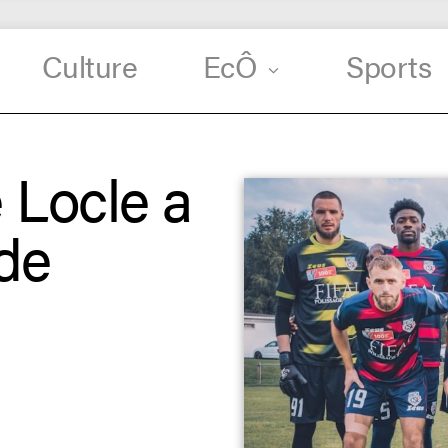
Culture
EcÔ
Sports
 Locle a
 de