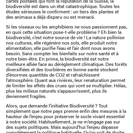
cartes postales qui font la réputation de la Suisse, la
biodiversité est dans un état catastrophique. Toutes les
études sérieuses le confirment : un tiers des plantes et
des animaux a déjà disparu ou est menacé.
Si les oiseaux ou les amphibiens ne vous passionnent pas,
en quoi cette situation pose-t-elle problème ? Eh bien la
biodiversité, c’est notre source de vie ! La nature pollinise
nos cultures, elle régénère nos sols, elle produit notre
alimentation, elle purifie l’eau et l’air dont nous avons
besoin. Sans compter les bienfaits sur notre santé et à
notre bien-être. En prime, la biodiversité est notre
meilleure alliée face au dérèglement climatique. Des forêts
diversifiées et des tourbières en bonne santé stockent
d’énormes quantités de CO2 et rafraîchissent
l’atmosphère. Quant aux rivières, leur renaturation permet
de limiter les effets des crues qui vont se multiplier. Hélas,
plus les milieux naturels s’appauvrissent, plus ils
deviennent fragiles.
Alors, que demande l’initiative Biodiversité ? Tout
simplement que notre pays prenne enfin des mesures à la
hauteur de l’enjeu pour préserver le socle vivant essentiel
à notre société. Habituellement, je ne m’engage pas sur
des sujets politiques. Mais aujourd’hui l’enjeu dépasse
complètement la politique habituelle. Qu’on soit de droite