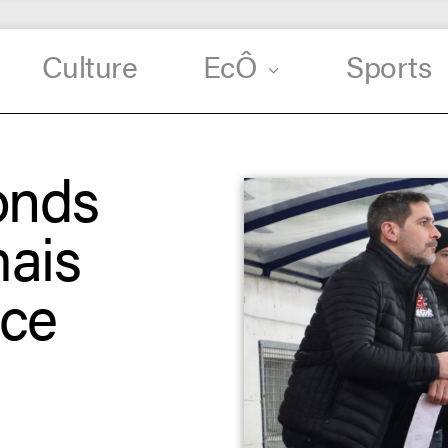
Culture
EcÔ
Sports
onds
mais
nce