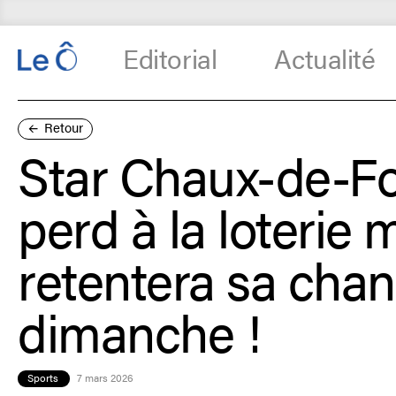
Editorial
Actualité
Retour
Star Chaux-de-F
perd à la loterie 
retentera sa cha
dimanche !
Sports
7 mars 2026