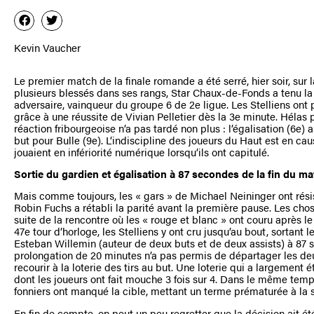
Kevin Vaucher
Le premier match de la finale romande a été serré, hier soir, sur 
plusieurs blessés dans ses rangs, Star Chaux-de-Fonds a tenu la
adversaire, vainqueur du groupe 6 de 2e ligue. Les Stelliens ont 
grâce à une réussite de Vivian Pelletier dès la 3e minute. Hélas 
réaction fribourgeoise n’a pas tardé non plus : l’égalisation (6e) 
but pour Bulle (9e). L’indiscipline des joueurs du Haut est en caus
jouaient en infériorité numérique lorsqu’ils ont capitulé.
Sortie du gardien et égalisation à 87 secondes de la fin du m
Mais comme toujours, les « gars » de Michael Neininger ont résist
Robin Fuchs a rétabli la parité avant la première pause. Les cho
suite de la rencontre où les « rouge et blanc » ont couru après le
47e tour d’horloge, les Stelliens y ont cru jusqu’au bout, sortant 
Esteban Willemin (auteur de deux buts et de deux assists) à 87 s
prolongation de 20 minutes n’a pas permis de départager les deux
recourir à la loterie des tirs au but. Une loterie qui a largement 
dont les joueurs ont fait mouche 3 fois sur 4. Dans le même temps
fonniers ont manqué la cible, mettant un terme prématurée à la 
En fin de compte, on peut un peu regretter que la décision ait été 