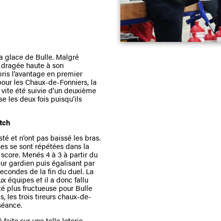
la glace de Bulle. Malgré
 dragée haute à son
pris l’avantage en premier
pour les Chaux-de-Fonniers, la
a vite été suivie d’un deuxième
e les deux fois puisqu’ils
atch
é et n’ont pas baissé les bras.
ses se sont répétées dans la
 score. Menés 4 à 3 à partir du
leur gardien puis égalisant par
econdes de la fin du duel. La
 équipes et il a donc fallu
été plus fructueuse pour Bulle
, les trois tireurs chaux-de-
séance.
faite sur une telle loterie,