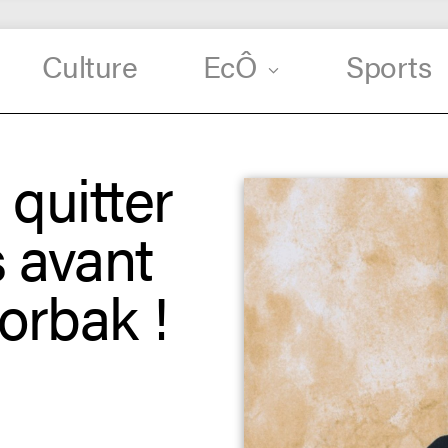
Culture
EcÔ
Sports
quitter
s avant
Corbak !