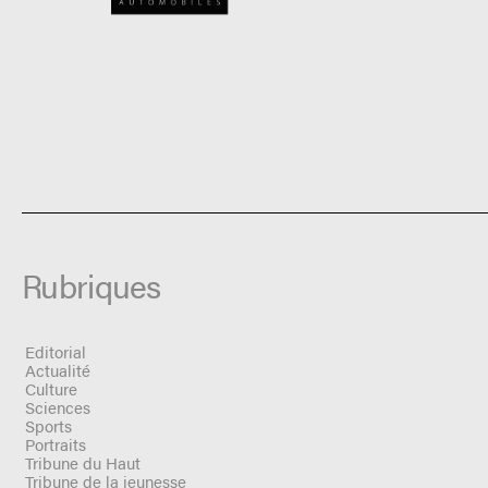
Rubriques
Editorial
Actualité
Culture
Sciences
Sports
Portraits
Tribune du Haut
Tribune de la jeunesse