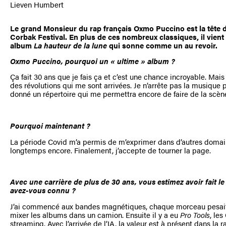
Lieven Humbert
Le grand Monsieur du rap français Oxmo Puccino est la tête d
Corbak Festival. En plus de ces nombreux classiques, il vient
album
La hauteur de la lune
qui sonne comme un au revoir.
Oxmo Puccino, pourquoi un « ultime » album ?
Ça fait 30 ans que je fais ça et c’est une chance incroyable. Mais 
des révolutions qui me sont arrivées. Je n’arrête pas la musique 
donné un répertoire qui me permettra encore de faire de la scèn
Pourquoi maintenant ?
La période Covid m’a permis de m’exprimer dans d’autres domai
longtemps encore. Finalement, j’accepte de tourner la page.
Avec une carrière de plus de 30 ans, vous estimez avoir fait l
avez-vous connu ?
J’ai commencé aux bandes magnétiques, chaque morceau pesait 8 
mixer les albums dans un camion. Ensuite il y a eu
Pro Tools
, le
streaming. Avec l’arrivée de l’IA, la valeur est à présent dans la r