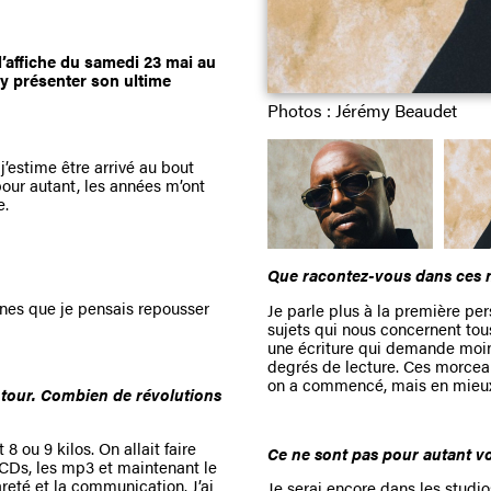
’affiche du samedi 23 mai au
 y présenter son ultime
Photos : Jérémy Beaudet
j’estime être arrivé au bout
pour autant, les années m’ont
e.
Que racontez-vous dans ces 
nes que je pensais repousser
Je parle plus à la première pers
sujets qui nous concernent tou
une écriture qui demande moins 
degrés de lecture. Ces morcea
on a commencé, mais en mieu
e tour. Combien de révolutions
ou 9 kilos. On allait faire
Ce ne sont pas pour autant vo
s CDs, les mp3 et maintenant le
areté et la communication. J’ai
Je serai encore dans les studio