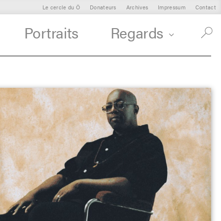
Le cercle du Ô
Donateurs
Archives
Impressum
Contact
Portraits
Regards