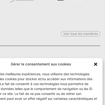
Voir tous les membres
Le Ô
Gérer le consentement aux cookies
r les meilleures expériences, nous utilisons des technologies
Rue Numa-Droz 150
 les cookies pour stocker et/ou accéder aux informations des
2300 La Chaux-de-Fonds
T. 032 913 90 00
 Le fait de consentir à ces technologies nous permettra de
info@le-O.ch
s données telles que le comportement de navigation ou les ID
r ce site. Le fait de ne pas consentir ou de retirer son
nt peut avoir un effet négatif sur certaines caractéristiques et