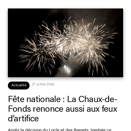
27 juillet 2026
Actualité
Fête nationale : La Chaux-de-
Fonds renonce aussi aux feux
d’artifice
Après la décision du Locle et des Brenets, tombée ce