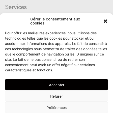
Services
Gérer le consentement aux
Cercle du Ô
cookies
Donateurs
Archives
Pour offrir les meilleures expériences, nous utilisons des
Tarifs et dates de parutions
technologies telles que les cookies pour stocker et/ou
Politique de cookies
accéder aux informations des appareils. Le fait de consentir à
Politique de confidentialité
ces technologies nous permettra de traiter des données telles
que le comportement de navigation ou les ID uniques sur ce
site. Le fait de ne pas consentir ou de retirer son
Le Ô
consentement peut avoir un effet négatif sur certaines
caractéristiques et fonctions.
Rue Numa-Droz 150
2300 La Chaux-de-Fonds
Accepter
T. 032 913 90 00
info@le-O.ch
Refuser
Préférences