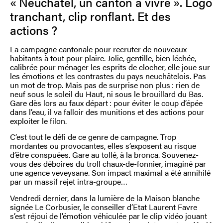
« Neuchâtel, un canton à vivre ».
Logo
tranchant, clip ronflant. Et des
actions ?
La campagne cantonale pour recruter de nouveaux
habitants à tout pour plaire. Jolie, gentille, bien léchée,
calibrée pour ménager les esprits de clocher, elle joue sur
les émotions et les contrastes du pays neuchâtelois. Pas
un mot de trop. Mais pas de surprise non plus : rien de
neuf sous le soleil du Haut, ni sous le brouillard du Bas.
Gare dès lors au faux départ : pour éviter le coup d’épée
dans l’eau, il va falloir des munitions et des actions pour
exploiter le filon.
C’est tout le défi de ce genre de campagne. Trop
mordantes ou provocantes, elles s’exposent au risque
d’être conspuées. Gare au tollé, à la bronca. Souvenez-
vous des déboires du troll chaux-de-fonnier, imaginé par
une agence veveysane. Son impact maximal a été annihilé
par un massif rejet intra-groupe…
Vendredi dernier, dans la lumière de la Maison blanche
signée Le Corbusier, le conseiller d’Etat Laurent Favre
s’est réjoui de l’émotion véhiculée par le clip vidéo jouant