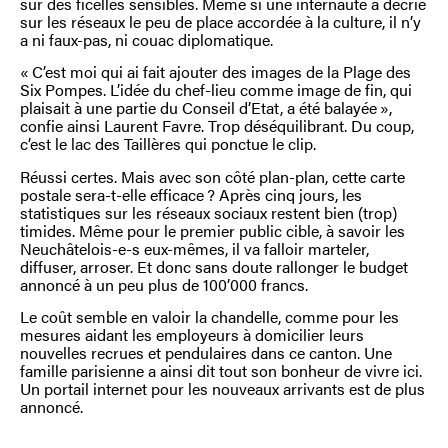
sur des ficelles sensibles. Même si une internaute a décrié
sur les réseaux le peu de place accordée à la culture, il n’y
a ni faux-pas, ni couac diplomatique.
« C’est moi qui ai fait ajouter des images de la Plage des
Six Pompes. L’idée du chef-lieu comme image de fin, qui
plaisait à une partie du Conseil d’Etat, a été balayée »,
confie ainsi Laurent Favre. Trop déséquilibrant. Du coup,
c’est le lac des Taillères qui ponctue le clip.
Réussi certes. Mais avec son côté plan-plan, cette carte
postale sera-t-elle efficace ? Après cinq jours, les
statistiques sur les réseaux sociaux restent bien (trop)
timides. Même pour le premier public cible, à savoir les
Neuchâtelois-e-s eux-mêmes, il va falloir marteler,
diffuser, arroser. Et donc sans doute rallonger le budget
annoncé à un peu plus de 100’000 francs.
Le coût semble en valoir la chandelle, comme pour les
mesures aidant les employeurs à domicilier leurs
nouvelles recrues et pendulaires dans ce canton. Une
famille parisienne a ainsi dit tout son bonheur de vivre ici.
Un portail internet pour les nouveaux arrivants est de plus
annoncé.