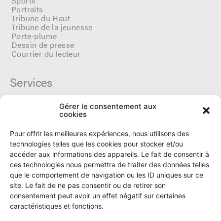
Sports
Portraits
Tribune du Haut
Tribune de la jeunesse
Porte-plume
Dessin de presse
Courrier du lecteur
Services
Gérer le consentement aux
Cercle du Ô
cookies
Donateurs
Archives
Pour offrir les meilleures expériences, nous utilisons des
Tarifs et dates de parutions
technologies telles que les cookies pour stocker et/ou
Politique de cookies
accéder aux informations des appareils. Le fait de consentir à
Politique de confidentialité
ces technologies nous permettra de traiter des données telles
que le comportement de navigation ou les ID uniques sur ce
site. Le fait de ne pas consentir ou de retirer son
Le Ô
consentement peut avoir un effet négatif sur certaines
caractéristiques et fonctions.
Rue Numa-Droz 150