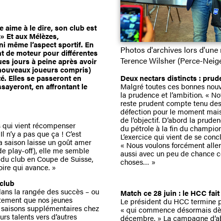
aime à le dire, son club est
 » Et aux Mélèzes,
i même l’aspect sportif. En
Photos d'archives lors d'une 
nt de moteur pour différentes
Terence Wilsher (Perce-Neig
es jours à peine après avoir
(nouveaux joueurs compris)
té. Elles se passeront en
Deux nectars distincts : prud
sayeront, en affrontant le
Malgré toutes ces bonnes nouve
la prudence et l’ambition. « N
reste prudent compte tenu des 
défection pour le moment mais 
de l’objectif. D’abord la prude
s qui vient récompenser
du pétrole à la fin du champio
l n’y a pas que ça ! C’est
L’exercice qui vient de se concl
la saison laisse un goût amer
« Nous voulons forcément aller
 de play-off), elle me semble
aussi avec un peu de chance 
re du club en Coupe de Suisse,
choses… »
oire qui avance. »
 club
 dans la rangée des succès – ou
Match ce 28 juin : le HCC fait
rètement que nos jeunes
Le président du HCC termine pa
is saisons supplémentaires chez
« qui commence désormais dès 
urs talents vers d’autres
décembre. » La campagne d’abo