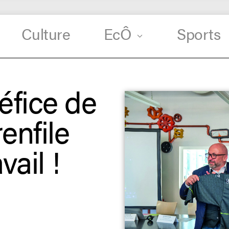
Culture
EcÔ
Sports
éfice de
enfile
vail !