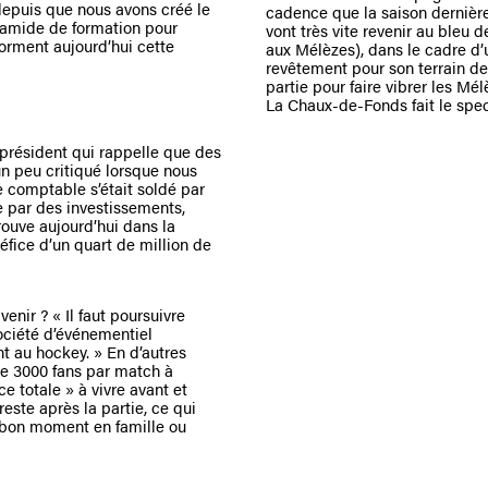
depuis que nous avons créé le
cadence que la saison dernière 
ramide de formation pour
vont très vite revenir au bleu 
orment aujourd’hui cette
aux Mélèzes), dans le cadre d
revêtement pour son terrain de 
partie pour faire vibrer les Mé
La Chaux-de-Fonds fait le spec
u président qui rappelle que des
un peu critiqué lorsque nous
e comptable s’était soldé par
e par des investissements,
trouve aujourd’hui dans la
éfice d’un quart de million de
nir ? « Il faut poursuivre
ociété d’événementiel
t au hockey. » En d’autres
 de 3000 fans par match à
e totale » à vivre avant et
este après la partie, ce qui
n bon moment en famille ou