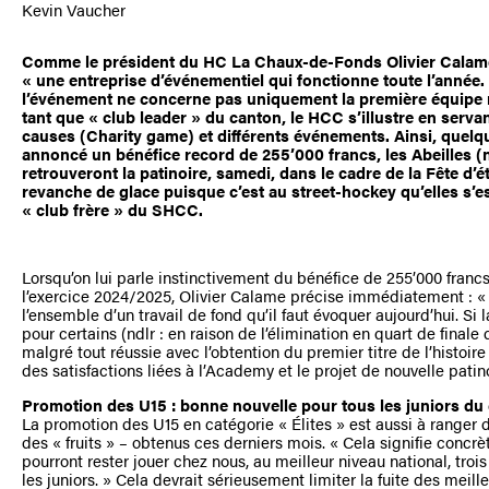
Kevin Vaucher
Comme le président du HC La Chaux-de-Fonds Olivier Calame 
« une entreprise d’événementiel qui fonctionne toute l’année.
l’événement ne concerne pas uniquement la première équipe n
tant que « club leader » du canton, le HCC s’illustre en serva
causes (Charity game) et différents événements. Ainsi, quelqu
annoncé un bénéfice record de 255’000 francs, les Abeilles 
retrouveront la patinoire, samedi, dans le cadre de la Fête d’é
revanche de glace puisque c’est au street-hockey qu’elles s’es
« club frère » du SHCC.
Lorsqu’on lui parle instinctivement du bénéfice de 255’000 franc
l’exercice 2024/2025, Olivier Calame précise immédiatement : « I
l’ensemble d’un travail de fond qu’il faut évoquer aujourd’hui. Si 
pour certains (ndlr : en raison de l’élimination en quart de finale
malgré tout réussie avec l’obtention du premier titre de l’histoi
des satisfactions liées à l’Academy et le projet de nouvelle patin
Promotion des U15 : bonne nouvelle pour tous les juniors du
La promotion des U15 en catégorie « Élites » est aussi à ranger
des « fruits » – obtenus ces derniers mois. « Cela signifie conc
pourront rester jouer chez nous, au meilleur niveau national, tro
les juniors. » Cela devrait sérieusement limiter la fuite des meille