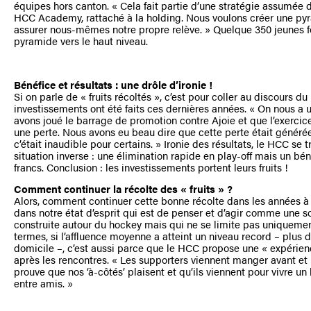
équipes hors canton. « Cela fait partie d’une stratégie assumée 
HCC Academy, rattaché à la holding. Nous voulons créer une py
assurer nous-mêmes notre propre relève. » Quelque 350 jeunes f
pyramide vers le haut niveau.
Bénéfice et résultats : une drôle d’ironie !
Si on parle de « fruits récoltés », c’est pour coller au discours d
investissements ont été faits ces dernières années. « On nous a 
avons joué le barrage de promotion contre Ajoie et que l’exercic
une perte. Nous avons eu beau dire que cette perte était généré
c’était inaudible pour certains. » Ironie des résultats, le HCC se 
situation inverse : une élimination rapide en play-off mais un bén
francs. Conclusion : les investissements portent leurs fruits !
Comment continuer la récolte des « fruits » ?
Alors, comment continuer cette bonne récolte dans les années à ve
dans notre état d’esprit qui est de penser et d’agir comme une s
construite autour du hockey mais qui ne se limite pas uniquemen
termes, si l’affluence moyenne a atteint un niveau record – plus
domicile –, c’est aussi parce que le HCC propose une « expérienc
après les rencontres. « Les supporters viennent manger avant et r
prouve que nos ‘à-côtés’ plaisent et qu’ils viennent pour vivre u
entre amis. »