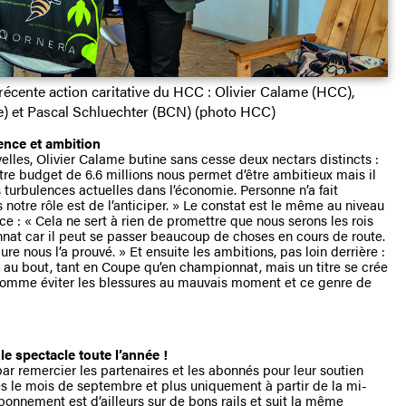
récente action caritative du HCC : Olivier Calame (HCC),
e) et Pascal Schluechter (BCN) (photo HCC)
ence et ambition
lles, Olivier Calame butine sans cesse deux nectars distincts :
otre budget de 6.6 millions nous permet d’être ambitieux mais il
turbulences actuelles dans l’économie. Personne n’a fait
notre rôle est de l’anticiper. » Le constat est le même au niveau
nce : « Cela ne sert à rien de promettre que nous serons les rois
nnat car il peut se passer beaucoup de choses en cours de route.
ure nous l’a prouvé. » Et ensuite les ambitions, pas loin derrière :
 au bout, tant en Coupe qu’en championnat, mais un titre se crée
comme éviter les blessures au mauvais moment et ce genre de
 le spectacle toute l’année !
r remercier les partenaires et les abonnés pour leur soutien
le mois de septembre et plus uniquement à partir de la mi-
nnement est d’ailleurs sur de bons rails et suit la même