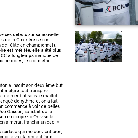
 ses débuts sur sa nouvelle
es de la Charrière se sont
 de l’élite en championnat),
ire est méritée, elle a été plus
e SHCC a longtemps manqué de
 périodes, le score était
gton a inscrit son deuxième but
nt malgré tout transpiré
u premier but sous le maillot
anqué de rythme et on a fait
 on commence à voir de belles
Joe Gascon, satisfait de la
son en coupe : « On vise le
, on aimerait franchir un cap. »
ne surface qui me convient bien,
domicile va clairement faire