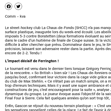
Comm – kva
Le street-hockey club La Chaux-de-Fonds (SHCC) n’a pas manqué
surface plastique, inaugurée lors du week-end écoulé. Les abeill
imposés 5-3 contre Bonstetten (deux formations évoluant au sein
dans le cadre d’un huitième de finale de Coupe suisse. Si la victo
difficile à aller chercher que prévu. Dominateur dans le jeu, l
précision, laissant son adversaire rester dans la partie. Après deux
encore de 2-2. Tendu !
L’impact décisif de Ferrington !
Le tournant est venu dans le dernier tiers lorsque Grégory Ferrin
de la rencontre. « So British » bien sûr ! Les Chaux-de-fonniers o
jusqu’au bout, confirmant leur victoire dans la cage vide grâce a
du club de Max Stehlin. « Ce n’était pas un match simple, on a m
trop d’erreurs techniques. Mais il y avait une super ambiance et
constructions de jeu, c’est encourageant pour la suite », analyse 
dynamique du groupe. Le joueur évoque aussi l’objectif de la sai
Final Four à Sierre. Cela fait quelques années qu’on sort trop tôt
Enfin, Gascon se réjouit du nouveau terrain plastique : « C’est u
les sensations rappellent celles de la glace. Le fait de l’avoir à 