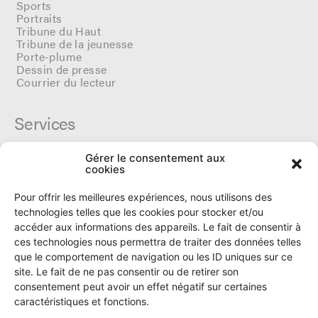
Sports
Portraits
Tribune du Haut
Tribune de la jeunesse
Porte-plume
Dessin de presse
Courrier du lecteur
Services
Gérer le consentement aux
Cercle du Ô
cookies
Donateurs
Archives
Pour offrir les meilleures expériences, nous utilisons des
Tarifs et dates de parutions
technologies telles que les cookies pour stocker et/ou
Politique de cookies
accéder aux informations des appareils. Le fait de consentir à
Politique de confidentialité
ces technologies nous permettra de traiter des données telles
que le comportement de navigation ou les ID uniques sur ce
site. Le fait de ne pas consentir ou de retirer son
Le Ô
consentement peut avoir un effet négatif sur certaines
caractéristiques et fonctions.