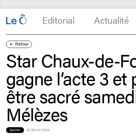
Editorial
Actualité
Retour
Star Chaux-de-F
gagne l’acte 3 et 
être sacré samed
Mélèzes
Sports
26 février 2026