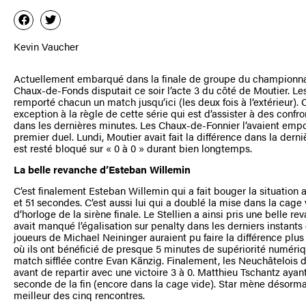
Kevin Vaucher
Actuellement embarqué dans la finale de groupe du championnat
Chaux-de-Fonds disputait ce soir l’acte 3 du côté de Moutier. Le
remporté chacun un match jusqu’ici (les deux fois à l’extérieur). C
exception à la règle de cette série qui est d’assister à des confr
dans les dernières minutes. Les Chaux-de-Fonnier l’avaient empo
premier duel. Lundi, Moutier avait fait la différence dans la derniè
est resté bloqué sur « 0 à 0 » durant bien longtemps.
La belle revanche d’Esteban Willemin
C’est finalement Esteban Willemin qui a fait bouger la situatio
et 51 secondes. C’est aussi lui qui a doublé la mise dans la cage
d’horloge de la sirène finale. Le Stellien a ainsi pris une belle re
avait manqué l’égalisation sur penalty dans les derniers instants d
joueurs de Michael Neininger auraient pu faire la différence plus
où ils ont bénéficié de presque 5 minutes de supériorité numériqu
match sifflée contre Evan Känzig. Finalement, les Neuchâtelois 
avant de repartir avec une victoire 3 à 0. Matthieu Tschantz ayant
seconde de la fin (encore dans la cage vide). Star mène désormai
meilleur des cinq rencontres.