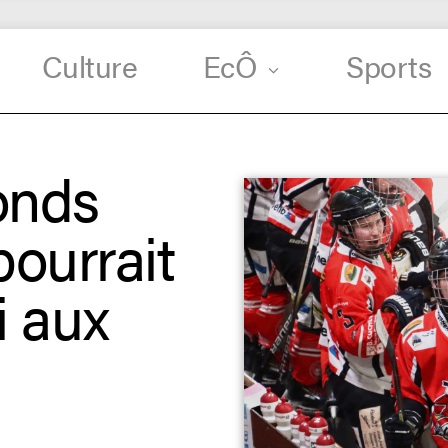
Culture
EcÔ
Sports
onds
pourrait
i aux