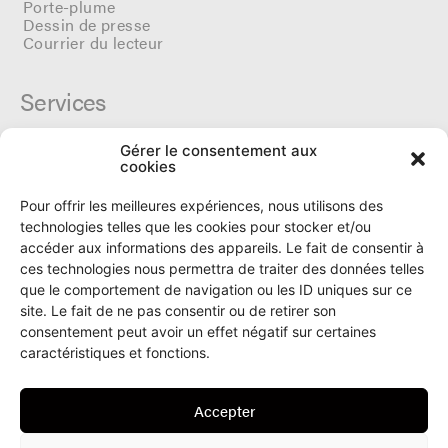
Porte-plume
Dessin de presse
Courrier du lecteur
Services
Gérer le consentement aux
Cercle du Ô
cookies
Donateurs
Archives
Pour offrir les meilleures expériences, nous utilisons des
Tarifs et dates de parutions
technologies telles que les cookies pour stocker et/ou
Politique de cookies
accéder aux informations des appareils. Le fait de consentir à
Politique de confidentialité
ces technologies nous permettra de traiter des données telles
que le comportement de navigation ou les ID uniques sur ce
site. Le fait de ne pas consentir ou de retirer son
Le Ô
consentement peut avoir un effet négatif sur certaines
caractéristiques et fonctions.
Rue Numa-Droz 150
2300 La Chaux-de-Fonds
Accepter
T. 032 913 90 00
info@le-O.ch