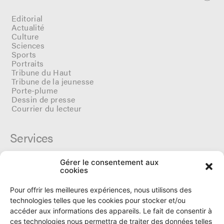
Editorial
Actualité
Culture
Sciences
Sports
Portraits
Tribune du Haut
Tribune de la jeunesse
Porte-plume
Dessin de presse
Courrier du lecteur
Services
Gérer le consentement aux
Cercle du Ô
cookies
Donateurs
Archives
Pour offrir les meilleures expériences, nous utilisons des
Tarifs et dates de parutions
technologies telles que les cookies pour stocker et/ou
Politique de cookies
accéder aux informations des appareils. Le fait de consentir à
Politique de confidentialité
ces technologies nous permettra de traiter des données telles