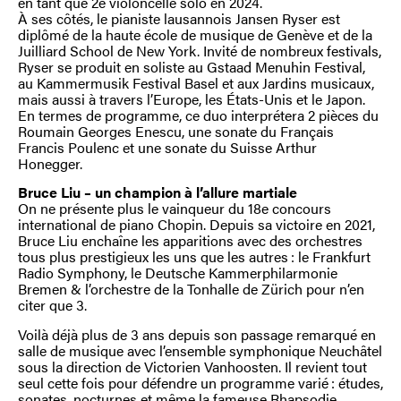
en tant que 2e violoncelle solo en 2024.
À ses côtés, le pianiste lausannois Jansen Ryser est
diplômé de la haute école de musique de Genève et de la
Juilliard School de New York. Invité de nombreux festivals,
Ryser se produit en soliste au Gstaad Menuhin Festival,
au Kammermusik Festival Basel et aux Jardins musicaux,
mais aussi à travers l’Europe, les États-Unis et le Japon.
En termes de programme, ce duo interprétera 2 pièces du
Roumain Georges Enescu, une sonate du Français
Francis Poulenc et une sonate du Suisse Arthur
Honegger.
Bruce Liu – un champion à l’allure martiale
On ne présente plus le vainqueur du 18e concours
international de piano Chopin. Depuis sa victoire en 2021,
Bruce Liu enchaîne les apparitions avec des orchestres
tous plus prestigieux les uns que les autres : le Frankfurt
Radio Symphony, le Deutsche Kammerphilarmonie
Bremen & l’orchestre de la Tonhalle de Zürich pour n’en
citer que 3.
Voilà déjà plus de 3 ans depuis son passage remarqué en
salle de musique avec l’ensemble symphonique Neuchâtel
sous la direction de Victorien Vanhoosten. Il revient tout
seul cette fois pour défendre un programme varié : études,
sonates, nocturnes et même la fameuse Rhapsodie