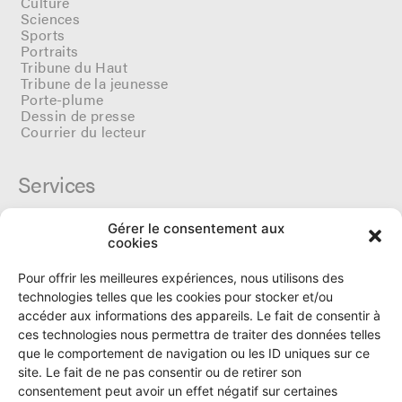
Culture
Sciences
Sports
Portraits
Tribune du Haut
Tribune de la jeunesse
Porte-plume
Dessin de presse
Courrier du lecteur
Services
Gérer le consentement aux
Cercle du Ô
cookies
Donateurs
Archives
Pour offrir les meilleures expériences, nous utilisons des
Tarifs et dates de parutions
technologies telles que les cookies pour stocker et/ou
Politique de cookies
accéder aux informations des appareils. Le fait de consentir à
Politique de confidentialité
ces technologies nous permettra de traiter des données telles
que le comportement de navigation ou les ID uniques sur ce
site. Le fait de ne pas consentir ou de retirer son
Le Ô
consentement peut avoir un effet négatif sur certaines