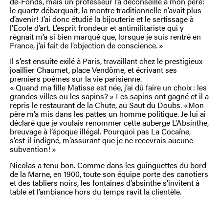
de-Fonds, mais un professeur l’a déconseillé à mon père:
le quartz débarquait, la montre traditionnelle n’avait plus
d’avenir! J’ai donc étudié la bijouterie et le sertissage à
l’Ecole d’art. L’esprit frondeur et antimilitariste qui y
régnait m’a si bien marqué que, lorsque je suis rentré en
France, j’ai fait de l’objection de conscience. »
Il s’est ensuite exilé à Paris, travaillant chez le prestigieux
joaillier Chaumet, place Vendôme, et écrivant ses
premiers poèmes sur la vie parisienne.
« Quand ma fille Matisse est née, j’ai dû faire un choix : les
grandes villes ou les sapins? » Les sapins ont gagné et il a
repris le restaurant de la Chute, au Saut du Doubs. «Mon
père m’a mis dans les pattes un homme politique. Je lui ai
déclaré que je voulais renommer cette auberge L’Absinthe,
breuvage à l’époque illégal. Pourquoi pas La Cocaïne,
s’est-il indigné, m’assurant que je ne recevrais aucune
subvention! »
Nicolas a tenu bon. Comme dans les guinguettes du bord
de la Marne, en 1900, toute son équipe porte des canotiers
et des tabliers noirs, les fontaines d’absinthe s’invitent à
table et l’ambiance hors du temps ravit la clientèle.