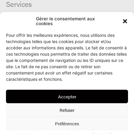
Services
Gérer le consentement aux
Cercle du Ô
cookies
Donateurs
Archives
Pour offrir les meilleures expériences, nous utilisons des
Tarifs et dates de parutions
technologies telles que les cookies pour stocker et/ou
Politique de cookies
accéder aux informations des appareils. Le fait de consentir à
Politique de confidentialité
ces technologies nous permettra de traiter des données telles
que le comportement de navigation ou les ID uniques sur ce
site. Le fait de ne pas consentir ou de retirer son
Le Ô
consentement peut avoir un effet négatif sur certaines
caractéristiques et fonctions.
Rue Numa-Droz 150
2300 La Chaux-de-Fonds
Accepter
T. 032 913 90 00
info@le-O.ch
Refuser
Préférences
© Le Ô 2022