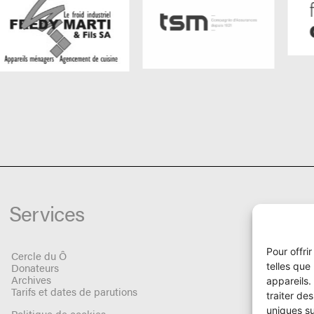
Services
Pour offri
Cercle du Ô
telles que
Donateurs
Archives
appareils.
Tarifs et dates de parutions
traiter de
uniques su
Politique de cookies