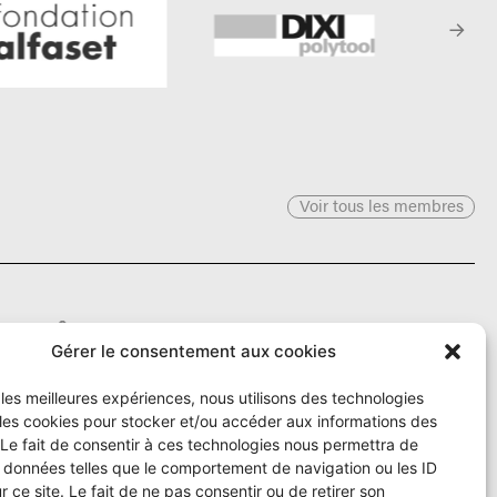
Voir tous les membres
Le Ô
Gérer le consentement aux cookies
r les meilleures expériences, nous utilisons des technologies
Rue Numa-Droz 150
 les cookies pour stocker et/ou accéder aux informations des
2300 La Chaux-de-Fonds
T. 032 913 90 00
 Le fait de consentir à ces technologies nous permettra de
info@le-O.ch
s données telles que le comportement de navigation ou les ID
r ce site. Le fait de ne pas consentir ou de retirer son