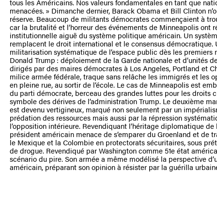
tous les Américains. Nos valeurs fondamentales en tant que nati
menacées. » Dimanche dernier, Barack Obama et Bill Clinton n’ont
réserve. Beaucoup de militants démocrates commençaient à trouv
car la brutalité et l’horreur des événements de Minneapolis ont r
institutionnelle aiguë du système politique américain. Un système 
remplacent le droit international et le consensus démocratique.
militarisation systématique de l’espace public dès les premiers 
Donald Trump : déploiement de la Garde nationale et d’unités de
dirigés par des maires démocrates à Los Angeles, Portland et Ch
milice armée fédérale, traque sans relâche les immigrés et les o
en pleine rue, au sortir de l’école. Le cas de Minneapolis est em
du parti démocrate, berceau des grandes luttes pour les droits ci
symbole des dérives de l’administration Trump. Le deuxième ma
est devenu vertigineux, marqué non seulement par un impériali
prédation des ressources mais aussi par la répression systémati
l’opposition intérieure. Revendiquant l’héritage diplomatique de 
président américain menace de s’emparer du Groenland et de tr
le Mexique et la Colombie en protectorats sécuritaires, sous préte
de drogue. Revendiqué par Washington comme 51e état américain
scénario du pire. Son armée a même modélisé la perspective d’u
américain, préparant son opinion à résister par la guérilla urbain