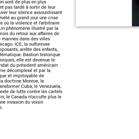
on sont de plus en plus
 pas tardé à sortir de leur
er leur silence assourdissant
évélé au grand jour une crise
où la violence et l’arbitraire
 Un phénomène illustré par la
mois du retour aux affaires de
 marines dans des villes
icago. ICE, la sulfureuse
pposants, arrête des enfants,
blématique. Bastion historique
viques, elle est devenue le
ndat du président américain
sme décomplexé et par la
que et impitoyable de
la doctrine Monroe, le
ansformer Cuba, le Venezuela,
xte de lutte contre les cartels
, le Canada n’occulte plus le
ne invasion du voisin
e.