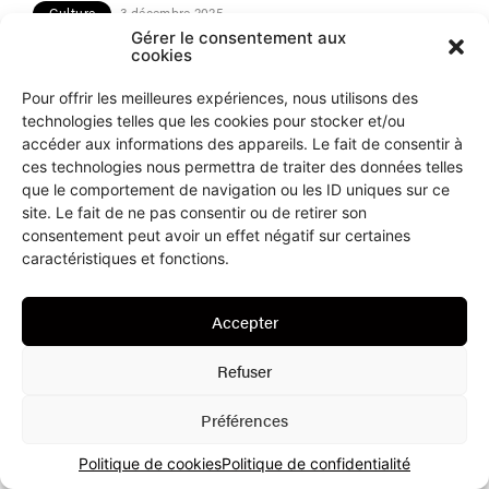
Culture
3 décembre 2025
Gérer le consentement aux
Les Armes-Réunies se
cookies
mettent en quête d’une
Pour offrir les meilleures expériences, nous utilisons des
nouvelle garde-robe !
technologies telles que les cookies pour stocker et/ou
accéder aux informations des appareils. Le fait de consentir à
La Musique d’Harmonie des Armes-Réunies a été
ces technologies nous permettra de traiter des données telles
fondée en 1828, ce qui fait d’elle la société de musique
que le comportement de navigation ou les ID uniques sur ce
la plus ancienne du Canton de
site. Le fait de ne pas consentir ou de retirer son
consentement peut avoir un effet négatif sur certaines
caractéristiques et fonctions.
Accepter
Refuser
Préférences
Politique de cookies
Politique de confidentialité